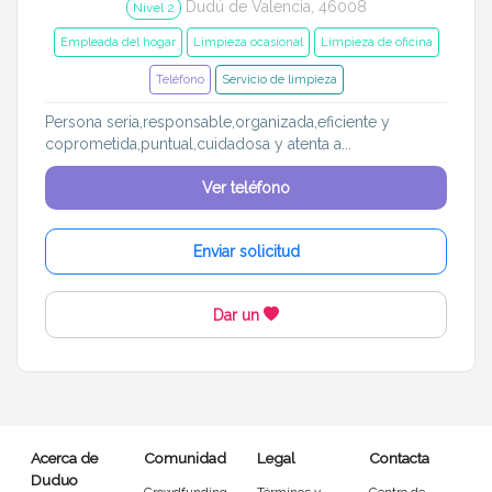
Dudú de Valencia, 46008
Nivel 2
Empleada del hogar
Limpieza ocasional
Limpieza de oficina
Teléfono
Servicio de limpieza
Persona seria,responsable,organizada,eficiente y
coprometida,puntual,cuidadosa y atenta a...
Ver teléfono
Enviar solicitud
Dar un
Acerca de
Comunidad
Legal
Contacta
Duduo
Crowdfunding
Términos y
Centro de