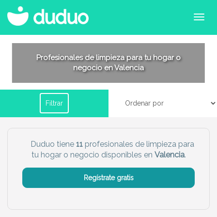
Filtrar por horario
Profesionales de limpieza para tu hogar o
negocio en Valencia
Tu dudú ideal
Filtrar
Chico
Chica
Más servicio del dudú
Duduo tiene
11
profesionales de limpieza para
tu hogar o negocio disponibles en
Valencia
.
Canguro
Profesor
Mascotas
Cuidador
Regístrate gratis
Limpieza
Manitas