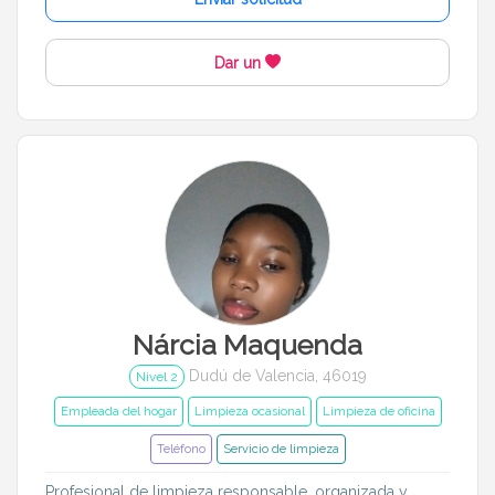
Idiomas del dudú
Dar un
Cerrar
Filtrar
Nárcia Maquenda
Dudú de Valencia, 46019
Nivel 2
Empleada del hogar
Limpieza ocasional
Limpieza de oficina
Teléfono
Servicio de limpieza
Profesional de limpieza responsable, organizada y