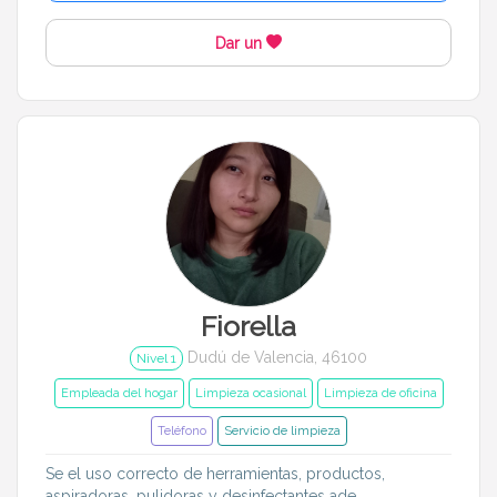
Dar un
Fiorella
Dudú de Valencia, 46100
Nivel 1
Empleada del hogar
Limpieza ocasional
Limpieza de oficina
Teléfono
Servicio de limpieza
Se el uso correcto de herramientas, productos,
aspiradoras, pulidoras y desinfectantes ade...