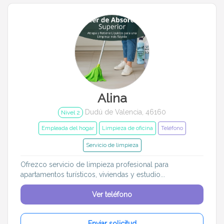
Entrenador
Asistente
Tipo de atención
Empleada del hogar
Limpieza ocasional
Limpieza de oficina
Alina
Tareas
Dudú de Valencia, 46160
Nivel 2
Empleada del hogar
Limpieza de oficina
Teléfono
Limpieza de platos
Limpieza general
Servicio de limpieza
Almacenamiento
Limpieza de cristales
Ofrezco servicio de limpieza profesional para
apartamentos turísticos, viviendas y estudio...
Lavado de ropa
Planchado
Ver teléfono
Limpieza exterior
Jardinería
Enviar solicitud
Compras santiarias
Costura