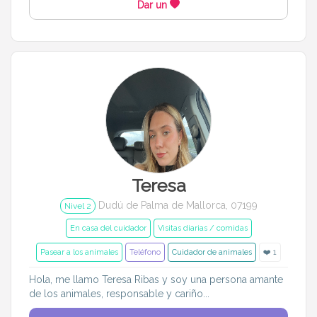
Dar un
Teresa
Dudú de Palma de Mallorca, 07199
Nivel 2
En casa del cuidador
Visitas diarias / comidas
Pasear a los animales
Teléfono
Cuidador de animales
❤️ 1
Hola, me llamo Teresa Ribas y soy una persona amante
de los animales, responsable y cariño...