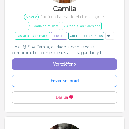
Camila
Dudú de Palma de Mallorca, 07014
Nivel 2
Cuidado en mi casa
Visitas diarias / comidas
Pasear a los animales
Teléfono
Cuidador de animales
❤️ 1
Hola! 😊 Soy Camila, cuidadora de mascotas
comprometida con el bienestar, la seguridad y l...
Ver teléfono
Enviar solicitud
Dar un