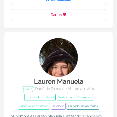
Dar un
Lauren Manuela
Dudú de Palma de Mallorca, 07600
Nivel 1
En casa del cuidador
Visitas diarias / comidas
Pasear a los animales
Teléfono
Cuidador de animales
Mi nombre es Lauren Manuela Díaz tengo 21 años soy