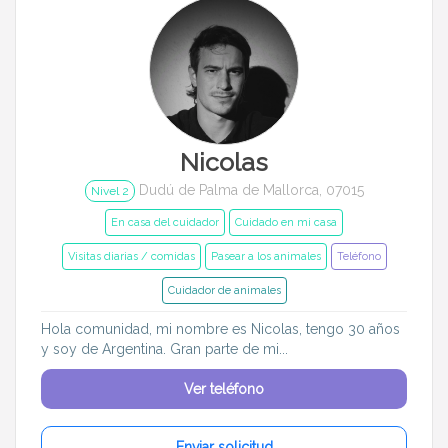
Nicolas
Dudú de Palma de Mallorca, 07015
Nivel 2
En casa del cuidador
Cuidado en mi casa
Visitas diarias / comidas
Pasear a los animales
Teléfono
Cuidador de animales
Hola comunidad, mi nombre es Nicolas, tengo 30 años
y soy de Argentina. Gran parte de mi...
Ver teléfono
Enviar solicitud