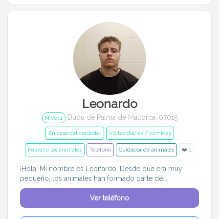
Leonardo
Dudú de Palma de Mallorca, 07015
Nivel 1
En casa del cuidador
Visitas diarias / comidas
Pasear a los animales
Teléfono
Cuidador de animales
❤️ 1
¡Hola! Mi nombre es Leonardo. Desde que era muy
pequeño, los animales han formado parte de...
Ver teléfono