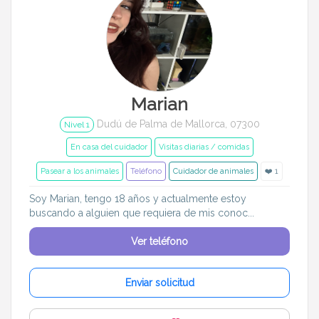
Marian
Dudú de Palma de Mallorca, 07300
Nivel 1
En casa del cuidador
Visitas diarias / comidas
Pasear a los animales
Teléfono
Cuidador de animales
❤️ 1
Soy Marian, tengo 18 años y actualmente estoy
buscando a alguien que requiera de mis conoc...
Ver teléfono
Enviar solicitud