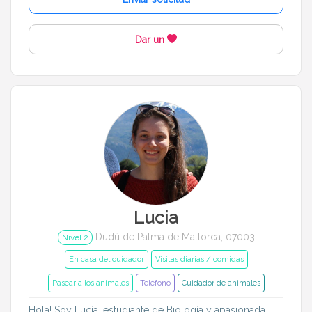
Cerrar
Filtrar
Dar un
Lucia
Dudú de Palma de Mallorca, 07003
Nivel 2
En casa del cuidador
Visitas diarias / comidas
Pasear a los animales
Teléfono
Cuidador de animales
Hola! Soy Lucía, estudiante de Biología y apasionada