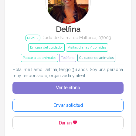
Delfina
Dudú de Palma de Mallorca, 07003
Nivel 2
En casa del cuidador
Visitas diarias / comidas
Pasear a los animales
Teléfono
Cuidador de animales
Hola! me llamo Delfina, tengo 36 años. Soy una persona
muy responsable, organizada y atent...
Ver teléfono
Enviar solicitud
Dar un