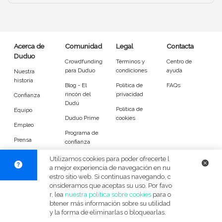
Entrenador
Asistente
Tipo de atención
Acerca de
Comunidad
Legal
Contacta
Duduo
Psicóloga
Fisio
Crowdfunding
Términos y
Centro de
para Duduo
condiciones
ayuda
Nuestra
Masajista
Nutricionista
historia
Blog - El
Política de
FAQs
rincón del
privacidad
Confianza
Peluquería
Maquillaje
Dudú
Política de
Equipo
Duduo Prime
cookies
Pedicura
Depilación
Empleo
Programa de
Prensa
confianza
Idiomas del dudú
DuduoApp
Utilizamos cookies para poder ofrecerte l
para Android
a mejor experiencia de navegación en nu
estro sitio web. Si continuas navegando, c
Cerrar
Filtrar
onsideramos que aceptas su uso. Por favo
© Duduo 2026
Facebook
X
Instag
r, lea
nuestra política sobre cookies
para o
btener más información sobre su utilidad
y la forma de eliminarlas o bloquearlas.