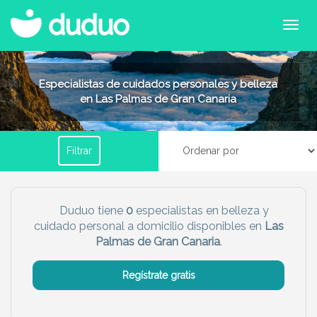
Filtrar por horario
Especialistas de cuidados personales y belleza
en Las Palmas de Gran Canaria
Tu dudú ideal
Filtrar
Chico
Chica
Más servicio del dudú
Duduo tiene
0
especialistas en belleza y
cuidado personal a domicilio disponibles en
Las
Canguro
Profesor
Palmas de Gran Canaria
.
Mascotas
Cuidador
Regístrate gratis
Limpieza
Manitas