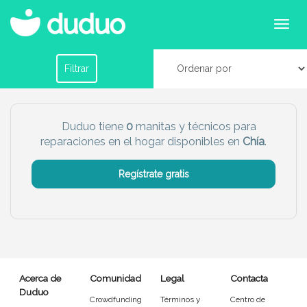
Servicios de manitas y reparaciones en Chía
Filtrar por horario
Filtrar
Tu dudú ideal
Duduo tiene
0
manitas y técnicos para
reparaciones en el hogar disponibles en
Chía
.
Chico
Chica
Regístrate gratis
Más servicio del dudú
Canguro
Profesor
Mascotas
Cuidador
Acerca de
Comunidad
Legal
Contacta
Limpieza
Manitas
Duduo
Crowdfunding
Términos y
Centro de