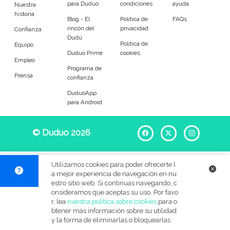
para Duduo
condiciones
ayuda
Entrenador
Asistente
Nuestra
historia
Blog - El
Política de
FAQs
rincón del
privacidad
Tipo de atención
Confianza
Dudú
Política de
Equipo
Duduo Prime
cookies
Reparaciones del hogar
Empleado de mantenimiento
Empleo
Programa de
Prensa
confianza
Tareas
DuduoApp
para Android
Desatascos
Cerrojos de puerta
© Duduo 2026
Facebook
X
Instag
Muebles
Sustitución de cisternas
Mosquiteras y cortinas
Lámparas y bombillas
Utilizamos cookies para poder ofrecerte l
a mejor experiencia de navegación en nu
Grifos
Cuadros
estro sitio web. Si continuas navegando, c
onsideramos que aceptas su uso. Por favo
r, lea
nuestra política sobre cookies
para o
Accesorios generales
Instalación eléctrica
btener más información sobre su utilidad
y la forma de eliminarlas o bloquearlas.
Jardinería
Bricolaje