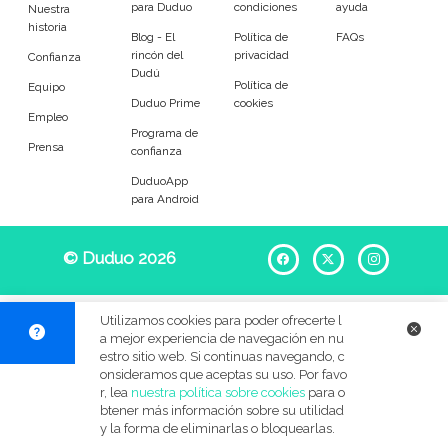
para Duduo
condiciones
ayuda
Entrenador
Asistente
Nuestra
historia
Blog - El
Política de
FAQs
rincón del
privacidad
Tipo de atención
Confianza
Dudú
Política de
Equipo
Duduo Prime
cookies
Yoga
Padel
Empleo
Programa de
Prensa
confianza
Tenis
Voleibol
DuduoApp
para Android
Pilates
P. Trainer
Idiomas del dudú
© Duduo 2026
Facebook
X
Instag
Cerrar
Filtrar
Utilizamos cookies para poder ofrecerte l
a mejor experiencia de navegación en nu
estro sitio web. Si continuas navegando, c
onsideramos que aceptas su uso. Por favo
r, lea
nuestra política sobre cookies
para o
btener más información sobre su utilidad
y la forma de eliminarlas o bloquearlas.