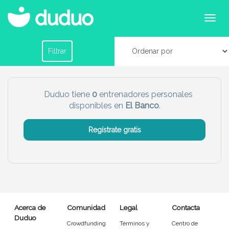
Entrenadores personales en El Banco
Filtrar por horario
Filtrar
Tu dudú ideal
Duduo tiene
0
entrenadores personales
disponibles en
El Banco
.
Chico
Chica
Regístrate gratis
Más servicio del dudú
Canguro
Profesor
Mascotas
Cuidador
Acerca de
Comunidad
Legal
Contacta
Limpieza
Manitas
Duduo
Crowdfunding
Términos y
Centro de