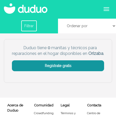
Servicios de manitas y reparaciones en Orizaba
Filtrar por horario
Filtrar
Tu dudú ideal
Duduo tiene
0
manitas y técnicos para
reparaciones en el hogar disponibles en
Orizaba
.
Chico
Chica
Regístrate gratis
Más servicio del dudú
Canguro
Profesor
Mascotas
Cuidador
Acerca de
Comunidad
Legal
Contacta
Limpieza
Manitas
Duduo
Crowdfunding
Términos y
Centro de