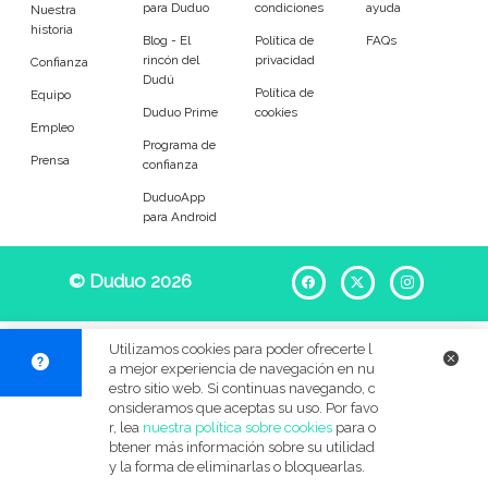
para Duduo
condiciones
ayuda
Entrenador
Asistente
Nuestra
historia
Blog - El
Política de
FAQs
rincón del
privacidad
Tipo de atención
Confianza
Dudú
Política de
Equipo
Duduo Prime
cookies
Reparaciones del hogar
Empleado de mantenimiento
Empleo
Programa de
Prensa
confianza
Tareas
DuduoApp
para Android
Desatascos
Cerrojos de puerta
© Duduo 2026
Facebook
X
Instag
Muebles
Sustitución de cisternas
Mosquiteras y cortinas
Lámparas y bombillas
Utilizamos cookies para poder ofrecerte l
a mejor experiencia de navegación en nu
Grifos
Cuadros
estro sitio web. Si continuas navegando, c
onsideramos que aceptas su uso. Por favo
r, lea
nuestra política sobre cookies
para o
Accesorios generales
Instalación eléctrica
btener más información sobre su utilidad
y la forma de eliminarlas o bloquearlas.
Jardinería
Bricolaje