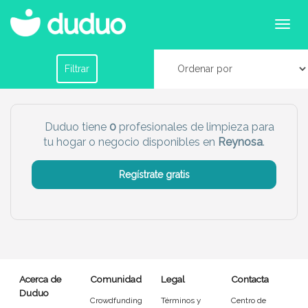
Profesionales de limpieza para tu hogar o
negocio en Reynosa
Filtrar por horario
Filtrar
Tu dudú ideal
Duduo tiene
0
profesionales de limpieza para
tu hogar o negocio disponibles en
Reynosa
.
Chico
Chica
Regístrate gratis
Más servicio del dudú
Canguro
Profesor
Mascotas
Cuidador
Acerca de
Comunidad
Legal
Contacta
Limpieza
Manitas
Duduo
Crowdfunding
Términos y
Centro de