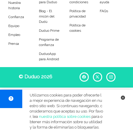
para Duduo
condiciones
ayuda
Entrenador
Asistente
Nuestra
historia
Blog - El
Política de
FAQs
rincón del
privacidad
Tipo de atención
Confianza
Dudú
Política de
Equipo
Duduo Prime
cookies
Empleada del hogar
Limpieza ocasional
Empleo
Programa de
Prensa
confianza
Limpieza de oficina
DuduoApp
para Android
Tareas
© Duduo 2026
Facebook
X
Instag
Limpieza de platos
Limpieza general
Almacenamiento
Limpieza de cristales
Utilizamos cookies para poder ofrecerte l
a mejor experiencia de navegación en nu
Lavado de ropa
Planchado
estro sitio web. Si continuas navegando, c
onsideramos que aceptas su uso. Por favo
r, lea
nuestra política sobre cookies
para o
Limpieza exterior
Jardinería
btener más información sobre su utilidad
y la forma de eliminarlas o bloquearlas.
Compras santiarias
Costura