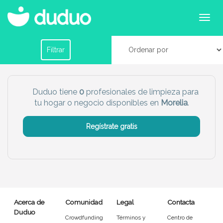
Profesionales de limpieza para tu hogar o
negocio en Morelia
Filtrar por horario
Filtrar
Tu dudú ideal
Duduo tiene
0
profesionales de limpieza para
tu hogar o negocio disponibles en
Morelia
.
Chico
Chica
Regístrate gratis
Más servicio del dudú
Canguro
Profesor
Mascotas
Cuidador
Acerca de
Comunidad
Legal
Contacta
Limpieza
Manitas
Duduo
Crowdfunding
Términos y
Centro de