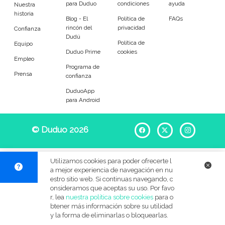
para Duduo
condiciones
ayuda
Entrenador
Asistente
Nuestra
historia
Blog - El
Política de
FAQs
rincón del
privacidad
Tipo de atención
Confianza
Dudú
Política de
Equipo
Duduo Prime
cookies
Empleada del hogar
Limpieza ocasional
Empleo
Programa de
Prensa
confianza
Limpieza de oficina
DuduoApp
para Android
Tareas
© Duduo 2026
Facebook
X
Instag
Limpieza de platos
Limpieza general
Almacenamiento
Limpieza de cristales
Utilizamos cookies para poder ofrecerte l
a mejor experiencia de navegación en nu
Lavado de ropa
Planchado
estro sitio web. Si continuas navegando, c
onsideramos que aceptas su uso. Por favo
r, lea
nuestra política sobre cookies
para o
Limpieza exterior
Jardinería
btener más información sobre su utilidad
y la forma de eliminarlas o bloquearlas.
Compras santiarias
Costura