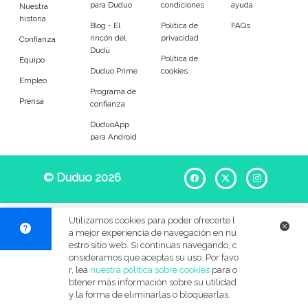
para Duduo
condiciones
ayuda
Entrenador
Asistente
Nuestra
historia
Blog - El
Política de
FAQs
rincón del
privacidad
Tipo de atención
Confianza
Dudú
Política de
Equipo
Duduo Prime
cookies
Yoga
Padel
Empleo
Programa de
Prensa
confianza
Tenis
Voleibol
DuduoApp
para Android
Pilates
P. Trainer
Idiomas del dudú
© Duduo 2026
Facebook
X
Instag
Cerrar
Filtrar
Utilizamos cookies para poder ofrecerte l
a mejor experiencia de navegación en nu
estro sitio web. Si continuas navegando, c
onsideramos que aceptas su uso. Por favo
r, lea
nuestra política sobre cookies
para o
btener más información sobre su utilidad
y la forma de eliminarlas o bloquearlas.