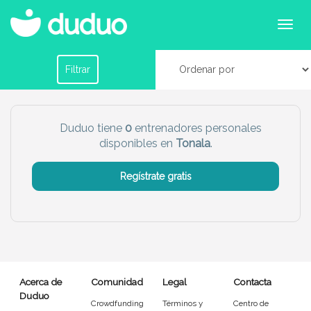
Entrenadores personales en Tonala
Filtrar por horario
Filtrar
Tu dudú ideal
Duduo tiene
0
entrenadores personales
disponibles en
Tonala
.
Chico
Chica
Regístrate gratis
Más servicio del dudú
Canguro
Profesor
Mascotas
Cuidador
Acerca de
Comunidad
Legal
Contacta
Limpieza
Manitas
Duduo
Crowdfunding
Términos y
Centro de