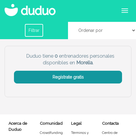
Entrenadores personales en Morelia
Filtrar por horario
Filtrar
Tu dudú ideal
Duduo tiene
0
entrenadores personales
disponibles en
Morelia
.
Chico
Chica
Regístrate gratis
Más servicio del dudú
Canguro
Profesor
Mascotas
Cuidador
Acerca de
Comunidad
Legal
Contacta
Limpieza
Manitas
Duduo
Crowdfunding
Términos y
Centro de