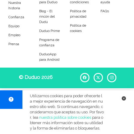
para Duduo
condiciones
ayuda
Entrenador
Asistente
Nuestra
historia
Blog - El
Política de
FAQs
rincón del
privacidad
Tipo de atención
Confianza
Dudú
Política de
Equipo
Duduo Prime
cookies
Yoga
Padel
Empleo
Programa de
Prensa
confianza
Tenis
Voleibol
DuduoApp
para Android
Pilates
P. Trainer
Idiomas del dudú
© Duduo 2026
Facebook
X
Instag
Cerrar
Filtrar
Utilizamos cookies para poder ofrecerte l
a mejor experiencia de navegación en nu
estro sitio web. Si continuas navegando, c
onsideramos que aceptas su uso. Por favo
r, lea
nuestra política sobre cookies
para o
btener más información sobre su utilidad
y la forma de eliminarlas o bloquearlas.