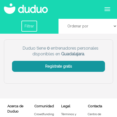
Entrenadores personales en Guadalajara
Filtrar por horario
Filtrar
Tu dudú ideal
Duduo tiene
0
entrenadores personales
disponibles en
Guadalajara
.
Chico
Chica
Regístrate gratis
Más servicio del dudú
Canguro
Profesor
Mascotas
Cuidador
Acerca de
Comunidad
Legal
Contacta
Limpieza
Manitas
Duduo
Crowdfunding
Términos y
Centro de