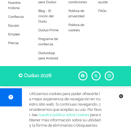
para Duduo
condiciones
ayuda
Entrenador
Asistente
Nuestra
historia
Blog - El
Política de
FAQs
rincón del
privacidad
Tipo de atención
Confianza
Dudú
Política de
Equipo
Duduo Prime
cookies
Yoga
Padel
Empleo
Programa de
Prensa
confianza
Tenis
Voleibol
DuduoApp
para Android
Pilates
P. Trainer
Idiomas del dudú
© Duduo 2026
Facebook
X
Instag
Cerrar
Filtrar
Utilizamos cookies para poder ofrecerte l
a mejor experiencia de navegación en nu
estro sitio web. Si continuas navegando, c
onsideramos que aceptas su uso. Por favo
r, lea
nuestra política sobre cookies
para o
btener más información sobre su utilidad
y la forma de eliminarlas o bloquearlas.