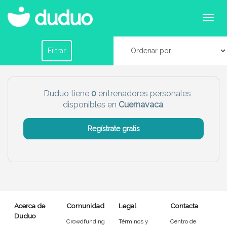
Entrenadores personales en Cuernavaca
Filtrar por horario
Filtrar
Tu dudú ideal
Duduo tiene
0
entrenadores personales
disponibles en
Cuernavaca
.
Chico
Chica
Regístrate gratis
Más servicio del dudú
Canguro
Profesor
Mascotas
Cuidador
Acerca de
Comunidad
Legal
Contacta
Limpieza
Manitas
Duduo
Crowdfunding
Términos y
Centro de