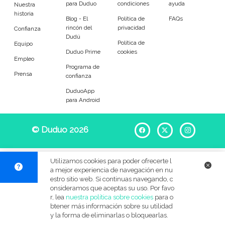
para Duduo
condiciones
ayuda
Entrenador
Asistente
Nuestra
historia
Blog - El
Política de
FAQs
rincón del
privacidad
Tipo de atención
Confianza
Dudú
Política de
Equipo
Duduo Prime
cookies
Yoga
Padel
Empleo
Programa de
Prensa
confianza
Tenis
Voleibol
DuduoApp
para Android
Pilates
P. Trainer
Idiomas del dudú
© Duduo 2026
Facebook
X
Instag
Cerrar
Filtrar
Utilizamos cookies para poder ofrecerte l
a mejor experiencia de navegación en nu
estro sitio web. Si continuas navegando, c
onsideramos que aceptas su uso. Por favo
r, lea
nuestra política sobre cookies
para o
btener más información sobre su utilidad
y la forma de eliminarlas o bloquearlas.