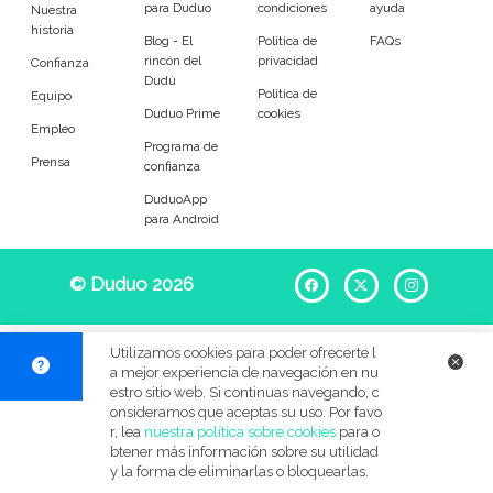
para Duduo
condiciones
ayuda
Entrenador
Asistente
Nuestra
historia
Blog - El
Política de
FAQs
rincón del
privacidad
Tipo de atención
Confianza
Dudú
Política de
Equipo
Duduo Prime
cookies
Yoga
Padel
Empleo
Programa de
Prensa
confianza
Tenis
Voleibol
DuduoApp
para Android
Pilates
P. Trainer
Idiomas del dudú
© Duduo 2026
Facebook
X
Instag
Cerrar
Filtrar
Utilizamos cookies para poder ofrecerte l
a mejor experiencia de navegación en nu
estro sitio web. Si continuas navegando, c
onsideramos que aceptas su uso. Por favo
r, lea
nuestra política sobre cookies
para o
btener más información sobre su utilidad
y la forma de eliminarlas o bloquearlas.