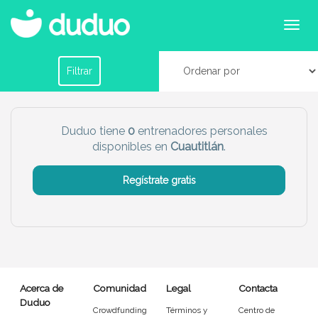
Entrenadores personales en Cuautitlán
Filtrar por horario
Filtrar
Tu dudú ideal
Duduo tiene
0
entrenadores personales
disponibles en
Cuautitlán
.
Chico
Chica
Regístrate gratis
Más servicio del dudú
Canguro
Profesor
Mascotas
Cuidador
Acerca de
Comunidad
Legal
Contacta
Limpieza
Manitas
Duduo
Crowdfunding
Términos y
Centro de