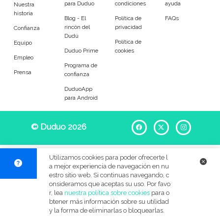
para Duduo
condiciones
ayuda
Entrenador
Asistente
Nuestra
historia
Blog - El
Política de
FAQs
rincón del
privacidad
Tipo de atención
Confianza
Dudú
Política de
Equipo
Duduo Prime
cookies
Primaria
Secundaria
Empleo
Programa de
Prensa
confianza
FP
Bachillerato
DuduoApp
para Android
Selectividad
Estudios superiores
Otros
Universitarios
© Duduo 2026
Facebook
X
Instag
Materias
Utilizamos cookies para poder ofrecerte l
a mejor experiencia de navegación en nu
Apoyo escolar
Ayuda con deberes
estro sitio web. Si continuas navegando, c
onsideramos que aceptas su uso. Por favo
r, lea
nuestra política sobre cookies
para o
Técnicas de estudio
Artes plásticas
btener más información sobre su utilidad
y la forma de eliminarlas o bloquearlas.
Artes Escénicas
Biología