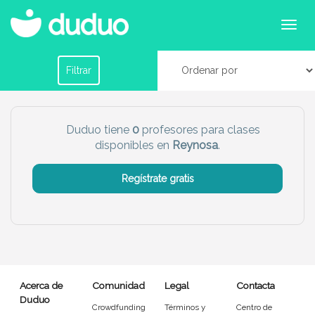
Profesores para clases particulares para primaria
y secundaria en Reynosa
Filtrar por horario
Filtrar
Tu dudú ideal
Duduo tiene
0
profesores para clases
disponibles en
Reynosa
.
Chico
Chica
Regístrate gratis
Más servicio del dudú
Canguro
Profesor
Mascotas
Cuidador
Acerca de
Comunidad
Legal
Contacta
Limpieza
Manitas
Duduo
Crowdfunding
Términos y
Centro de