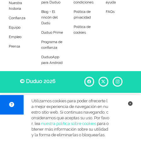
para Duduo
condiciones
ayuda
Entrenador
Asistente
Nuestra
historia
Blog - El
Política de
FAQs
rincón del
privacidad
Tipo de atención
Confianza
Dudú
Política de
Equipo
Duduo Prime
cookies
Primaria
Secundaria
Empleo
Programa de
Prensa
confianza
FP
Bachillerato
DuduoApp
para Android
Selectividad
Estudios superiores
Otros
Universitarios
© Duduo 2026
Facebook
X
Instag
Materias
Utilizamos cookies para poder ofrecerte l
a mejor experiencia de navegación en nu
Apoyo escolar
Ayuda con deberes
estro sitio web. Si continuas navegando, c
onsideramos que aceptas su uso. Por favo
r, lea
nuestra política sobre cookies
para o
Técnicas de estudio
Artes plásticas
btener más información sobre su utilidad
y la forma de eliminarlas o bloquearlas.
Artes Escénicas
Biología