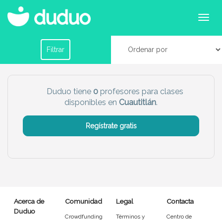
Profesores para clases particulares para primaria
y secundaria en Cuautitlán
Filtrar por horario
Filtrar
Tu dudú ideal
Duduo tiene
0
profesores para clases
disponibles en
Cuautitlán
.
Chico
Chica
Regístrate gratis
Más servicio del dudú
Canguro
Profesor
Mascotas
Cuidador
Acerca de
Comunidad
Legal
Contacta
Limpieza
Manitas
Duduo
Crowdfunding
Términos y
Centro de