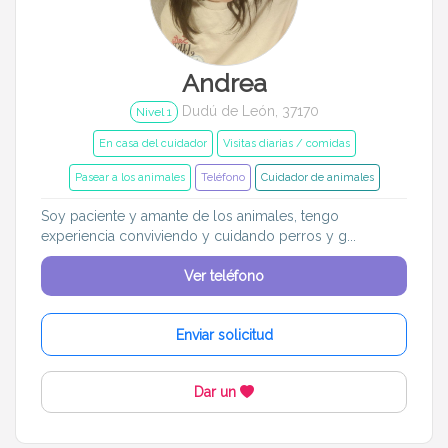
Entrenador
Asistente
Tipo de atención
Andrea
Dudú de León, 37170
En casa del cuidador
Cuidado en mi casa
Nivel 1
En casa del cuidador
Visitas diarias / comidas
Visitas diarias / comidas
Pasear a los animales
Pasear a los animales
Teléfono
Cuidador de animales
Alojamiento de mascotas
Soy paciente y amante de los animales, tengo
experiencia conviviendo y cuidando perros y g...
Tamaño de mi mascota
Ver teléfono
Pequeños (0-7kg)
Medianos (7-18kg)
Enviar solicitud
Grandes (18-45kg)
Gigantes (45+kg)
Dar un
Idiomas del dudú