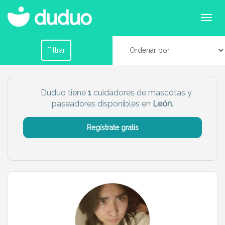
Cuidadores de mascotas en León
Filtrar por horario
Filtrar
Tu dudú ideal
Duduo tiene
1
cuidadores de mascotas y
paseadores disponibles en
León
.
Chico
Chica
Regístrate gratis
Más servicio del dudú
Canguro
Profesor
Mascotas
Cuidador
Limpieza
Manitas