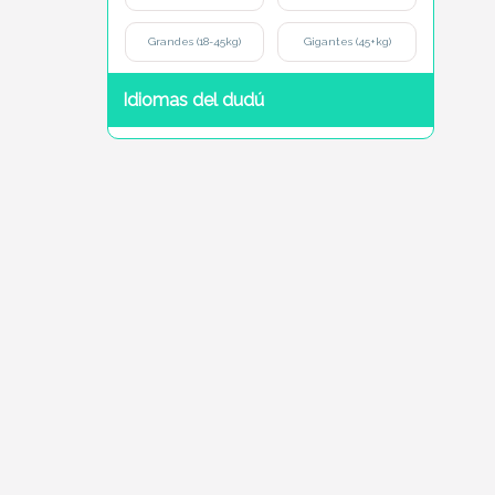
Grandes (18-45kg)
Gigantes (45+kg)
Idiomas del dudú