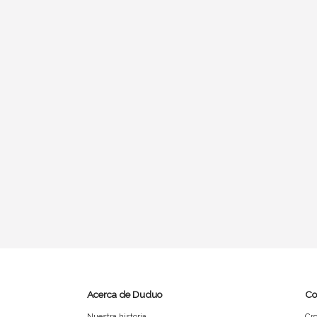
Acerca de Duduo
Co
Nuestra historia
Cr