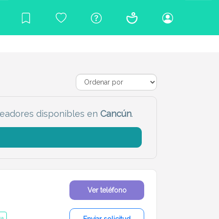
do
Domingo
:00
07:00 - 08:00
:00
08:00 - 09:00
eadores disponibles en
Cancún
.
:00
09:00 - 10:00
:00
10:00 - 11:00
:00
11:00 - 12:00
:00
12:00 - 13:00
:00
13:00 - 14:00
:00
14:00 - 15:00
:00
15:00 - 16:00
Ver teléfono
:00
16:00 - 17:00
:00
17:00 - 18:00
:00
18:00 - 19:00
Enviar solicitud
sa