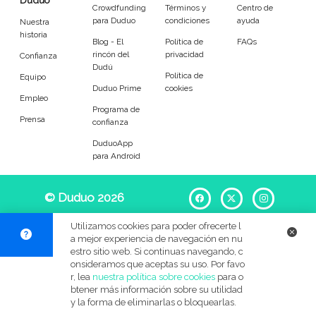
Duduo
Entrenador
Asistente
Crowdfunding
Términos y
Centro de
para Duduo
condiciones
ayuda
Nuestra
historia
Tipo de atención
Blog - El
Política de
FAQs
rincón del
privacidad
Confianza
Dudú
Política de
Equipo
Psicóloga
Fisio
Duduo Prime
cookies
Empleo
Programa de
Masajista
Nutricionista
Prensa
confianza
DuduoApp
Peluquería
Maquillaje
para Android
Pedicura
Depilación
© Duduo 2026
Facebook
X
Instag
Idiomas del dudú
Utilizamos cookies para poder ofrecerte l
a mejor experiencia de navegación en nu
estro sitio web. Si continuas navegando, c
Cerrar
Filtrar
onsideramos que aceptas su uso. Por favo
r, lea
nuestra política sobre cookies
para o
btener más información sobre su utilidad
y la forma de eliminarlas o bloquearlas.