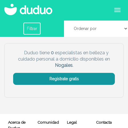
Especialistas de cuidados personales y belleza
en Nogales
Filtrar por horario
Filtrar
Tu dudú ideal
Duduo tiene
0
especialistas en belleza y
cuidado personal a domicilio disponibles en
Chico
Chica
Nogales
.
Más servicio del dudú
Regístrate gratis
Canguro
Profesor
Mascotas
Cuidador
Limpieza
Manitas
Acerca de
Comunidad
Legal
Contacta