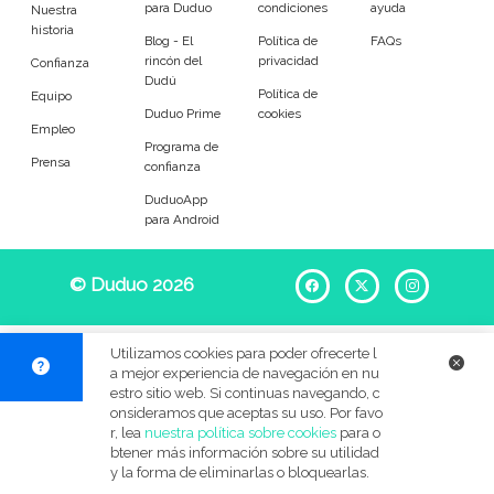
para Duduo
condiciones
ayuda
Entrenador
Asistente
Nuestra
historia
Blog - El
Política de
FAQs
rincón del
privacidad
Tipo de atención
Confianza
Dudú
Política de
Equipo
Duduo Prime
cookies
Ocasional
Llevar al colegio
Empleo
Programa de
Prensa
confianza
Recoger del colegio
A tiempo fijo
DuduoApp
para Android
Refuerzo escolar
Au pair
Por las noches
Para jugar
© Duduo 2026
Facebook
X
Instag
En verano
Festivos
Utilizamos cookies para poder ofrecerte l
a mejor experiencia de navegación en nu
BB&C
estro sitio web. Si continuas navegando, c
onsideramos que aceptas su uso. Por favo
Edades de mis pequeños
r, lea
nuestra política sobre cookies
para o
btener más información sobre su utilidad
y la forma de eliminarlas o bloquearlas.
Menos de 6 meses
6 meses a 1 año