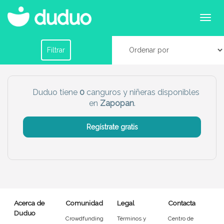
Canguros o niñeras en Zapopan
Filtrar por horario
Filtrar
Tu dudú ideal
Duduo tiene
0
canguros y niñeras disponibles
en
Zapopan
.
Chico
Chica
Regístrate gratis
Más servicio del dudú
Canguro
Profesor
Mascotas
Cuidador
Acerca de
Comunidad
Legal
Contacta
Limpieza
Manitas
Duduo
Crowdfunding
Términos y
Centro de