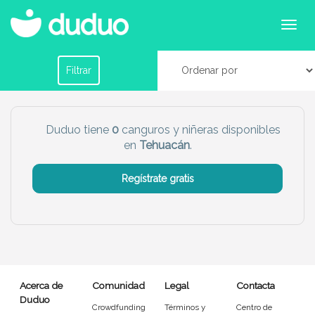
Canguros o niñeras en Tehuacán
Filtrar por horario
Filtrar
Tu dudú ideal
Duduo tiene
0
canguros y niñeras disponibles
en
Tehuacán
.
Chico
Chica
Regístrate gratis
Más servicio del dudú
Canguro
Profesor
Mascotas
Cuidador
Acerca de
Comunidad
Legal
Contacta
Limpieza
Manitas
Duduo
Crowdfunding
Términos y
Centro de