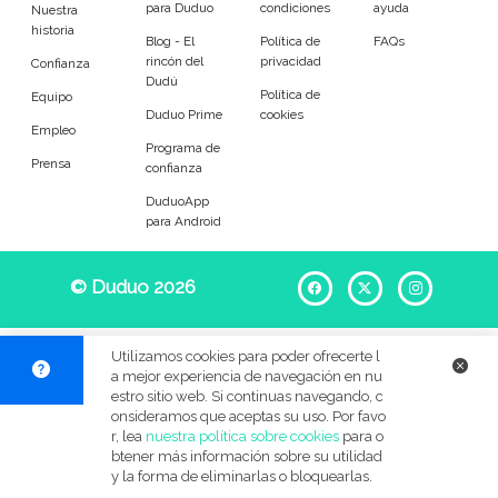
para Duduo
condiciones
ayuda
Entrenador
Asistente
Nuestra
historia
Blog - El
Política de
FAQs
rincón del
privacidad
Tipo de atención
Confianza
Dudú
Política de
Equipo
Duduo Prime
cookies
Ocasional
Llevar al colegio
Empleo
Programa de
Prensa
confianza
Recoger del colegio
A tiempo fijo
DuduoApp
para Android
Refuerzo escolar
Au pair
Por las noches
Para jugar
© Duduo 2026
Facebook
X
Instag
En verano
Festivos
Utilizamos cookies para poder ofrecerte l
a mejor experiencia de navegación en nu
BB&C
estro sitio web. Si continuas navegando, c
onsideramos que aceptas su uso. Por favo
Edades de mis pequeños
r, lea
nuestra política sobre cookies
para o
btener más información sobre su utilidad
y la forma de eliminarlas o bloquearlas.
Menos de 6 meses
6 meses a 1 año