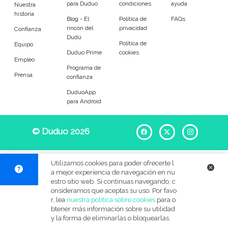
para Duduo
condiciones
ayuda
Entrenador
Asistente
Nuestra
historia
Blog - El
Política de
FAQs
rincón del
privacidad
Tipo de atención
Confianza
Dudú
Política de
Equipo
Duduo Prime
cookies
Ocasional
Llevar al colegio
Empleo
Programa de
Prensa
confianza
Recoger del colegio
A tiempo fijo
DuduoApp
para Android
Refuerzo escolar
Au pair
Por las noches
Para jugar
© Duduo 2026
Facebook
X
Instag
En verano
Festivos
Utilizamos cookies para poder ofrecerte l
a mejor experiencia de navegación en nu
BB&C
estro sitio web. Si continuas navegando, c
onsideramos que aceptas su uso. Por favo
Edades de mis pequeños
r, lea
nuestra política sobre cookies
para o
btener más información sobre su utilidad
y la forma de eliminarlas o bloquearlas.
Menos de 6 meses
6 meses a 1 año