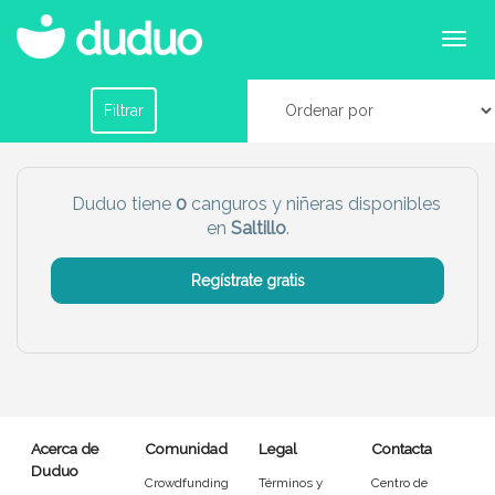
Canguros o niñeras en Saltillo
Filtrar por horario
Filtrar
Tu dudú ideal
Duduo tiene
0
canguros y niñeras disponibles
en
Saltillo
.
Chico
Chica
Regístrate gratis
Más servicio del dudú
Canguro
Profesor
Mascotas
Cuidador
Acerca de
Comunidad
Legal
Contacta
Limpieza
Manitas
Duduo
Crowdfunding
Términos y
Centro de