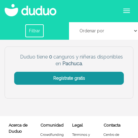
Canguros o niñeras en Pachuca
Filtrar por horario
Filtrar
Tu dudú ideal
Duduo tiene
0
canguros y niñeras disponibles
en
Pachuca
.
Chico
Chica
Regístrate gratis
Más servicio del dudú
Canguro
Profesor
Mascotas
Cuidador
Acerca de
Comunidad
Legal
Contacta
Limpieza
Manitas
Duduo
Crowdfunding
Términos y
Centro de