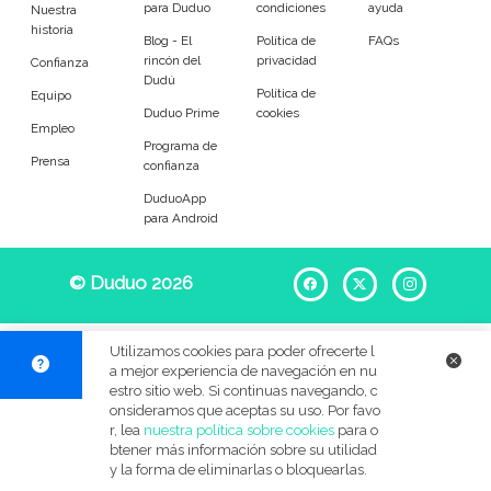
para Duduo
condiciones
ayuda
Entrenador
Asistente
Nuestra
historia
Blog - El
Política de
FAQs
rincón del
privacidad
Tipo de atención
Confianza
Dudú
Política de
Equipo
Duduo Prime
cookies
Ocasional
Llevar al colegio
Empleo
Programa de
Prensa
confianza
Recoger del colegio
A tiempo fijo
DuduoApp
para Android
Refuerzo escolar
Au pair
Por las noches
Para jugar
© Duduo 2026
Facebook
X
Instag
En verano
Festivos
Utilizamos cookies para poder ofrecerte l
a mejor experiencia de navegación en nu
BB&C
estro sitio web. Si continuas navegando, c
onsideramos que aceptas su uso. Por favo
Edades de mis pequeños
r, lea
nuestra política sobre cookies
para o
btener más información sobre su utilidad
y la forma de eliminarlas o bloquearlas.
Menos de 6 meses
6 meses a 1 año