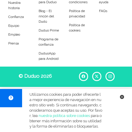
para Duduo
condiciones
ayuda
Entrenador
Asistente
Nuestra
historia
Blog - El
Política de
FAQs
rincón del
privacidad
Tipo de atención
Confianza
Dudú
Política de
Equipo
Duduo Prime
cookies
Ocasional
Llevar al colegio
Empleo
Programa de
Prensa
confianza
Recoger del colegio
A tiempo fijo
DuduoApp
para Android
Refuerzo escolar
Au pair
Por las noches
Para jugar
© Duduo 2026
Facebook
X
Instag
En verano
Festivos
Utilizamos cookies para poder ofrecerte l
a mejor experiencia de navegación en nu
BB&C
estro sitio web. Si continuas navegando, c
onsideramos que aceptas su uso. Por favo
Edades de mis pequeños
r, lea
nuestra política sobre cookies
para o
btener más información sobre su utilidad
y la forma de eliminarlas o bloquearlas.
Menos de 6 meses
6 meses a 1 año