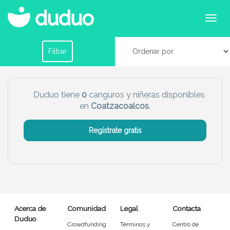
Canguros o niñeras en Coatzacoalcos
Filtrar por horario
Filtrar
Tu dudú ideal
Duduo tiene
0
canguros y niñeras disponibles
en
Coatzacoalcos
.
Chico
Chica
Regístrate gratis
Más servicio del dudú
Canguro
Profesor
Mascotas
Cuidador
Acerca de
Comunidad
Legal
Contacta
Limpieza
Manitas
Duduo
Crowdfunding
Términos y
Centro de