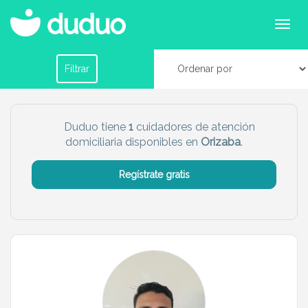
Cuidadores domiciliarios en Orizaba
Filtrar por horario
Filtrar
Tu dudú ideal
Duduo tiene
1
cuidadores de atención
domiciliaria disponibles en
Orizaba
.
Chico
Chica
Regístrate gratis
Más servicio del dudú
Canguro
Profesor
Mascotas
Cuidador
Limpieza
Manitas