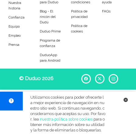
para Duduo
condiciones
ayuda
Entrenador
Asistente
Nuestra
historia
Blog - El
Política de
FAQs
rincón del
privacidad
Tipo de atención
Confianza
Dudú
Política de
Equipo
Duduo Prime
cookies
Tareas diarias
Acompañamiento
Empleo
Programa de
Prensa
confianza
Tareas
DuduoApp
para Android
Ayuda para levantar y colocar
Ayuda para comer
© Duduo 2026
Facebook
X
Instag
Ayuda con la medicación
Acompañamiento en salidas
Compra en el súper
Compras en el farmacia
Utilizamos cookies para poder ofrecerte l
a mejor experiencia de navegación en nu
Servicios de limpieza
Apoyo durante actividades
estro sitio web. Si continuas navegando, c
onsideramos que aceptas su uso. Por favo
r, lea
nuestra política sobre cookies
para o
Gestión del correo
Clasificación de documentos
btener más información sobre su utilidad
y la forma de eliminarlas o bloquearlas.
Ayuda para el aseo
Cuidado de día o de noche