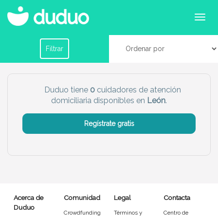
Cuidadores domiciliarios en León
Filtrar por horario
Filtrar
Tu dudú ideal
Duduo tiene
0
cuidadores de atención
domiciliaria disponibles en
León
.
Chico
Chica
Regístrate gratis
Más servicio del dudú
Canguro
Profesor
Mascotas
Cuidador
Acerca de
Comunidad
Legal
Contacta
Limpieza
Manitas
Duduo
Crowdfunding
Términos y
Centro de