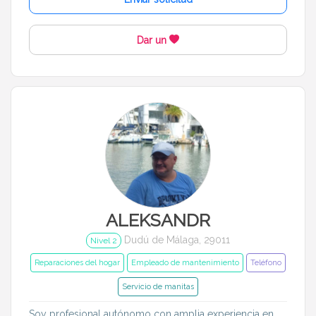
Mantenimiento
Revisión de coche
Dar un
Revisión de moto
Herramientas informáticas
Idiomas del dudú
Cerrar
Filtrar
ALEKSANDR
Dudú de Málaga, 29011
Nivel 2
Reparaciones del hogar
Empleado de mantenimiento
Teléfono
Servicio de manitas
Soy profesional autónomo con amplia experiencia en