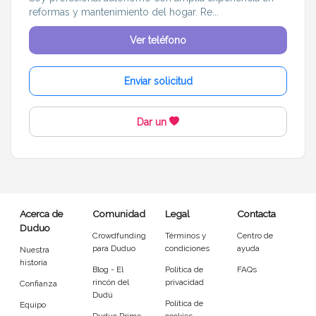
reformas y mantenimiento del hogar. Re...
Ver teléfono
Enviar solicitud
Dar un
Acerca de
Comunidad
Legal
Contacta
Duduo
Crowdfunding
Términos y
Centro de
para Duduo
condiciones
ayuda
Nuestra
historia
Blog - El
Política de
FAQs
rincón del
privacidad
Confianza
Dudú
Política de
Equipo
Duduo Prime
cookies