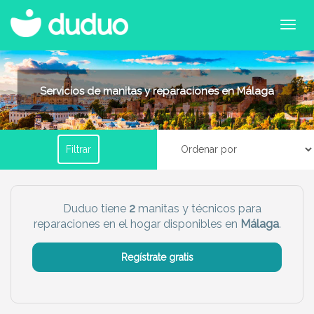
Filtrar por horario
Servicios de manitas y reparaciones en Málaga
Tu dudú ideal
Filtrar
Chico
Chica
Más servicio del dudú
Duduo tiene
2
manitas y técnicos para
reparaciones en el hogar disponibles en
Málaga
.
Canguro
Profesor
Mascotas
Cuidador
Regístrate gratis
Limpieza
Manitas