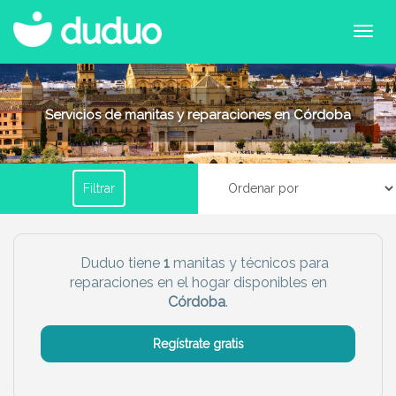
Filtrar por horario
Servicios de manitas y reparaciones en Córdoba
Tu dudú ideal
Filtrar
Chico
Chica
Más servicio del dudú
Duduo tiene
1
manitas y técnicos para
reparaciones en el hogar disponibles en
Canguro
Profesor
Córdoba
.
Mascotas
Cuidador
Regístrate gratis
Limpieza
Manitas