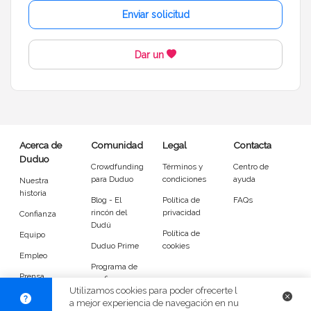
Enviar solicitud
Mantenimiento
Revisión de coche
Dar un
Revisión de moto
Herramientas informáticas
Idiomas del dudú
Cerrar
Filtrar
Acerca de
Comunidad
Legal
Contacta
Duduo
Crowdfunding
Términos y
Centro de
para Duduo
condiciones
ayuda
Nuestra
historia
Blog - El
Política de
FAQs
rincón del
privacidad
Confianza
Dudú
Política de
Equipo
Duduo Prime
cookies
Empleo
Programa de
Prensa
confianza
Utilizamos cookies para poder ofrecerte l
DuduoApp
a mejor experiencia de navegación en nu