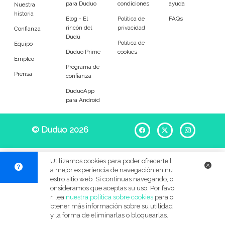
para Duduo
condiciones
ayuda
Entrenador
Asistente
Nuestra
historia
Blog - El
Política de
FAQs
rincón del
privacidad
Tipo de atención
Confianza
Dudú
Política de
Equipo
Duduo Prime
cookies
Reparaciones del hogar
Empleado de mantenimiento
Empleo
Programa de
Prensa
confianza
Tareas
DuduoApp
para Android
Desatascos
Cerrojos de puerta
© Duduo 2026
Facebook
X
Instag
Muebles
Sustitución de cisternas
Mosquiteras y cortinas
Lámparas y bombillas
Utilizamos cookies para poder ofrecerte l
a mejor experiencia de navegación en nu
Grifos
Cuadros
estro sitio web. Si continuas navegando, c
onsideramos que aceptas su uso. Por favo
r, lea
nuestra política sobre cookies
para o
Accesorios generales
Instalación eléctrica
btener más información sobre su utilidad
y la forma de eliminarlas o bloquearlas.
Jardinería
Bricolaje