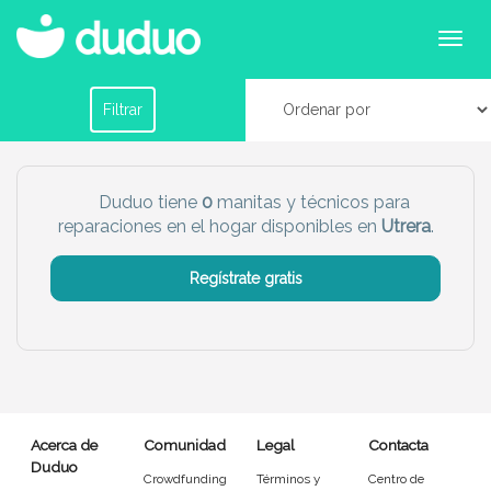
Servicios de manitas y reparaciones en Utrera
Filtrar por horario
Filtrar
Tu dudú ideal
Duduo tiene
0
manitas y técnicos para
reparaciones en el hogar disponibles en
Utrera
.
Chico
Chica
Regístrate gratis
Más servicio del dudú
Canguro
Profesor
Mascotas
Cuidador
Acerca de
Comunidad
Legal
Contacta
Limpieza
Manitas
Duduo
Crowdfunding
Términos y
Centro de