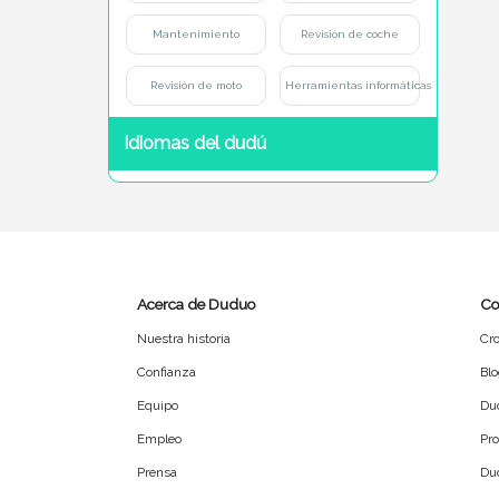
Mantenimiento
Revisión de coche
Revisión de moto
Herramientas informáticas
Idiomas del dudú
Acerca de Duduo
Co
Nuestra historia
Cr
Confianza
Blo
Equipo
Du
Empleo
Pro
Prensa
Du