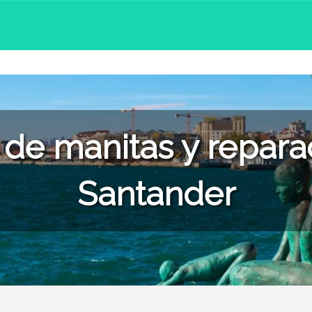
Martes
Miércoles
Jueves
Viernes
Sába
:00 - 08:00
07:00 - 08:00
07:00 - 08:00
07:00 - 08:00
07:00 - 08
:00 - 09:00
08:00 - 09:00
08:00 - 09:00
08:00 - 09:00
08:00 - 09
:00 - 10:00
09:00 - 10:00
09:00 - 10:00
09:00 - 10:00
09:00 - 10
Santander
:00 - 11:00
10:00 - 11:00
10:00 - 11:00
10:00 - 11:00
10:00 - 11
:00 - 12:00
11:00 - 12:00
11:00 - 12:00
11:00 - 12:00
11:00 - 12
:00 - 13:00
12:00 - 13:00
12:00 - 13:00
12:00 - 13:00
12:00 - 13
:00 - 14:00
13:00 - 14:00
13:00 - 14:00
13:00 - 14:00
13:00 - 14
:00 - 15:00
14:00 - 15:00
14:00 - 15:00
14:00 - 15:00
14:00 - 15
:00 - 16:00
15:00 - 16:00
15:00 - 16:00
15:00 - 16:00
15:00 - 16
:00 - 17:00
16:00 - 17:00
16:00 - 17:00
16:00 - 17:00
16:00 - 17
:00 - 18:00
17:00 - 18:00
17:00 - 18:00
17:00 - 18:00
17:00 - 18
:00 - 19:00
18:00 - 19:00
18:00 - 19:00
18:00 - 19:00
18:00 - 19