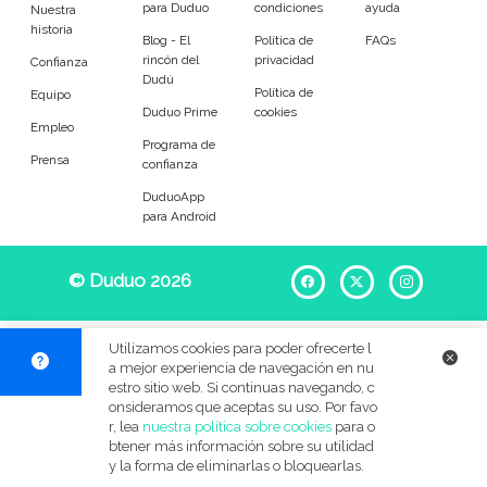
para Duduo
condiciones
ayuda
Entrenador
Asistente
Nuestra
historia
Blog - El
Política de
FAQs
rincón del
privacidad
Tipo de atención
Confianza
Dudú
Política de
Equipo
Duduo Prime
cookies
Reparaciones del hogar
Empleado de mantenimiento
Empleo
Programa de
Prensa
confianza
Tareas
DuduoApp
para Android
Desatascos
Cerrojos de puerta
© Duduo 2026
Facebook
X
Instag
Muebles
Sustitución de cisternas
Mosquiteras y cortinas
Lámparas y bombillas
Utilizamos cookies para poder ofrecerte l
a mejor experiencia de navegación en nu
Grifos
Cuadros
estro sitio web. Si continuas navegando, c
onsideramos que aceptas su uso. Por favo
r, lea
nuestra política sobre cookies
para o
Accesorios generales
Instalación eléctrica
btener más información sobre su utilidad
y la forma de eliminarlas o bloquearlas.
Jardinería
Bricolaje