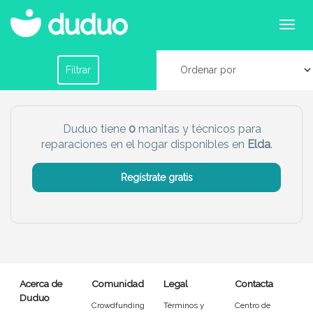
Servicios de manitas y reparaciones en Elda
Filtrar por horario
Filtrar
Tu dudú ideal
Duduo tiene
0
manitas y técnicos para
reparaciones en el hogar disponibles en
Elda
.
Chico
Chica
Regístrate gratis
Más servicio del dudú
Canguro
Profesor
Mascotas
Cuidador
Acerca de
Comunidad
Legal
Contacta
Limpieza
Manitas
Duduo
Crowdfunding
Términos y
Centro de