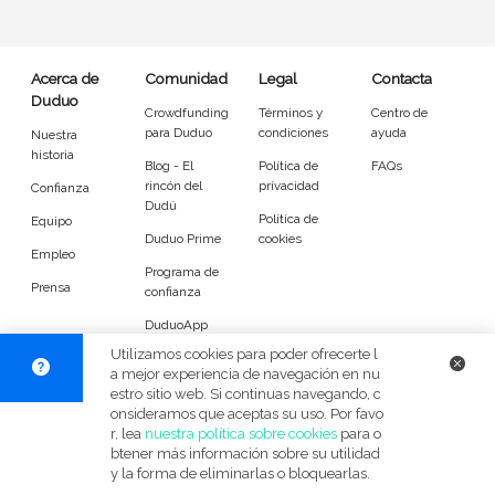
Entrenador
Asistente
Tipo de atención
Acerca de
Comunidad
Legal
Contacta
Duduo
Crowdfunding
Términos y
Centro de
Reparaciones del hogar
Empleado de mantenimiento
para Duduo
condiciones
ayuda
Nuestra
historia
Blog - El
Política de
FAQs
Tareas
rincón del
privacidad
Confianza
Dudú
Política de
Equipo
Duduo Prime
cookies
Desatascos
Cerrojos de puerta
Empleo
Programa de
Prensa
Muebles
Sustitución de cisternas
confianza
DuduoApp
Mosquiteras y cortinas
Lámparas y bombillas
para Android
Utilizamos cookies para poder ofrecerte l
a mejor experiencia de navegación en nu
Grifos
Cuadros
estro sitio web. Si continuas navegando, c
© Duduo 2026
Facebook
X
Instag
onsideramos que aceptas su uso. Por favo
r, lea
nuestra política sobre cookies
para o
Accesorios generales
Instalación eléctrica
btener más información sobre su utilidad
y la forma de eliminarlas o bloquearlas.
Jardinería
Bricolaje