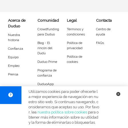
Entrenador
Asistente
Tipo de atención
Acerca de
Comunidad
Legal
Contacta
Duduo
Crowdfunding
Términos y
Centro de
Reparaciones del hogar
Empleado de mantenimiento
para Duduo
condiciones
ayuda
Nuestra
historia
Blog - El
Política de
FAQs
Tareas
rincón del
privacidad
Confianza
Dudú
Política de
Equipo
Duduo Prime
cookies
Desatascos
Cerrojos de puerta
Empleo
Programa de
Prensa
Muebles
Sustitución de cisternas
confianza
DuduoApp
Mosquiteras y cortinas
Lámparas y bombillas
para Android
Utilizamos cookies para poder ofrecerte l
a mejor experiencia de navegación en nu
Grifos
Cuadros
estro sitio web. Si continuas navegando, c
© Duduo 2026
Facebook
X
Instag
onsideramos que aceptas su uso. Por favo
r, lea
nuestra política sobre cookies
para o
Accesorios generales
Instalación eléctrica
btener más información sobre su utilidad
y la forma de eliminarlas o bloquearlas.
Jardinería
Bricolaje