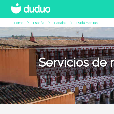
Home
España
Badajoz
Dudú Manitas
Lunes
07:00 - 08:00
07
08:00 - 09:00
08
Servicios de
09:00 - 10:00
09
10:00 - 11:00
10
11:00 - 12:00
11
12:00 - 13:00
12
13:00 - 14:00
13
14:00 - 15:00
14
15:00 - 16:00
15
16:00 - 17:00
16
17:00 - 18:00
17
18:00 - 19:00
18