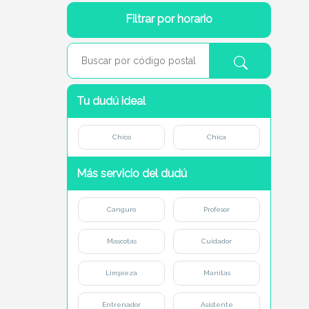
19:00 - 20:00
19
Filtrar por horario
20:00 - 21:00
20
Noche
Tu dudú ideal
Chico
Chica
Más servicio del dudú
Canguro
Profesor
Mascotas
Cuidador
Limpieza
Manitas
Entrenador
Asistente