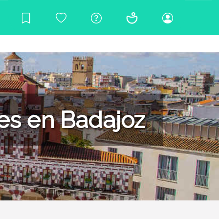
do
Domingo
:00
07:00 - 08:00
:00
08:00 - 09:00
nes en Badajoz
:00
09:00 - 10:00
:00
10:00 - 11:00
:00
11:00 - 12:00
:00
12:00 - 13:00
:00
13:00 - 14:00
:00
14:00 - 15:00
:00
15:00 - 16:00
:00
16:00 - 17:00
:00
17:00 - 18:00
:00
18:00 - 19:00