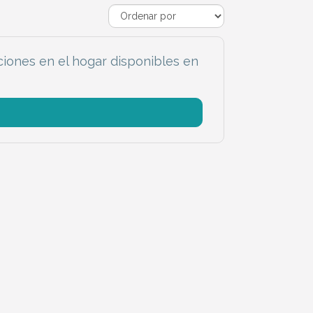
:00
19:00 - 20:00
:00
20:00 - 21:00
e
Noche
iones en el hogar disponibles en