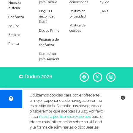
para Duduo
condiciones
ayuda
Entrenador
Asistente
Nuestra
historia
Blog - El
Política de
FAQs
rincón del
privacidad
Tipo de atención
Confianza
Dudú
Política de
Equipo
Duduo Prime
cookies
Empleada del hogar
Limpieza ocasional
Empleo
Programa de
Prensa
confianza
Limpieza de oficina
DuduoApp
para Android
Tareas
© Duduo 2026
Facebook
X
Instag
Limpieza de platos
Limpieza general
Almacenamiento
Limpieza de cristales
Utilizamos cookies para poder ofrecerte l
a mejor experiencia de navegación en nu
Lavado de ropa
Planchado
estro sitio web. Si continuas navegando, c
onsideramos que aceptas su uso. Por favo
r, lea
nuestra política sobre cookies
para o
Limpieza exterior
Jardinería
btener más información sobre su utilidad
y la forma de eliminarlas o bloquearlas.
Compras santiarias
Costura