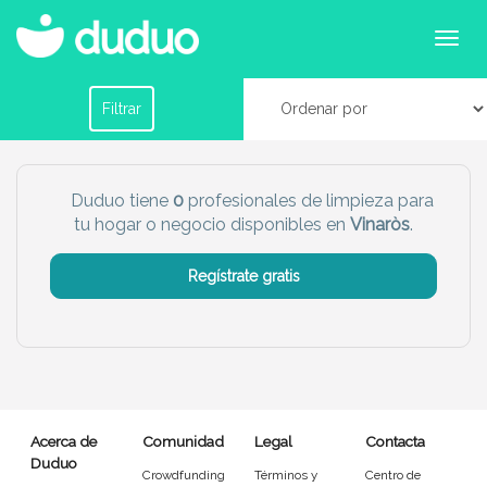
Profesionales de limpieza para tu hogar o
negocio en Vinaròs
Filtrar por horario
Filtrar
Tu dudú ideal
Duduo tiene
0
profesionales de limpieza para
tu hogar o negocio disponibles en
Vinaròs
.
Chico
Chica
Regístrate gratis
Más servicio del dudú
Canguro
Profesor
Mascotas
Cuidador
Acerca de
Comunidad
Legal
Contacta
Limpieza
Manitas
Duduo
Crowdfunding
Términos y
Centro de