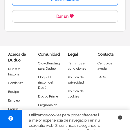
Idiomas del dudú
Dar un
Cerrar
Filtrar
Acerca de
Comunidad
Legal
Contacta
Duduo
Crowdfunding
Términos y
Centro de
para Duduo
condiciones
ayuda
Nuestra
historia
Blog - El
Política de
FAQs
rincón del
privacidad
Confianza
Dudú
Política de
Equipo
Duduo Prime
cookies
Empleo
Programa de
Prensa
confianza
Utilizamos cookies para poder ofrecerte l
DuduoApp
a mejor experiencia de navegación en nu
para Android
estro sitio web. Si continuas navegando, c