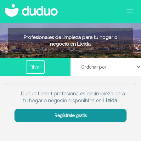
Filtrar por horario
Profesionales de limpieza para tu hogar o
negocio en Lleida
Tu dudú ideal
Filtrar
Chico
Chica
Más servicio del dudú
Duduo tiene
1
profesionales de limpieza para
tu hogar o negocio disponibles en
Lleida
.
Canguro
Profesor
Mascotas
Cuidador
Regístrate gratis
Limpieza
Manitas