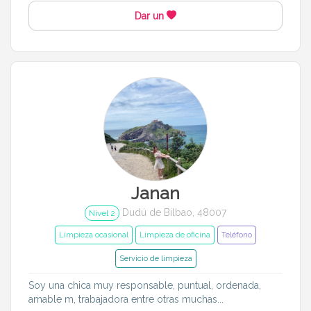
Dar un
Idiomas del dudú
Cerrar
Filtrar
Janan
Dudú de Bilbao, 48007
Nivel 2
Limpieza ocasional
Limpieza de oficina
Teléfono
Servicio de limpieza
Soy una chica muy responsable, puntual, ordenada,
amable m, trabajadora entre otras muchas...