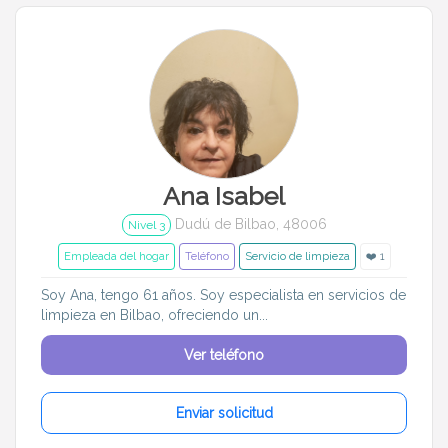
Entrenador
Asistente
Tipo de atención
Empleada del hogar
Limpieza ocasional
Limpieza de oficina
Ana Isabel
Tareas
Dudú de Bilbao, 48006
Nivel 3
Empleada del hogar
Teléfono
Servicio de limpieza
❤️ 1
Limpieza de platos
Limpieza general
Soy Ana, tengo 61 años. Soy especialista en servicios de
Almacenamiento
Limpieza de cristales
limpieza en Bilbao, ofreciendo un...
Ver teléfono
Lavado de ropa
Planchado
Limpieza exterior
Jardinería
Enviar solicitud
Compras santiarias
Costura