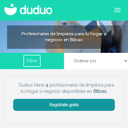
Filtrar por horario
Profesionales de limpieza para tu hogar o
negocio en Bilbao
Tu dudú ideal
Filtrar
Chico
Chica
Más servicio del dudú
Duduo tiene
4
profesionales de limpieza para
tu hogar o negocio disponibles en
Bilbao
.
Canguro
Profesor
Mascotas
Cuidador
Regístrate gratis
Limpieza
Manitas