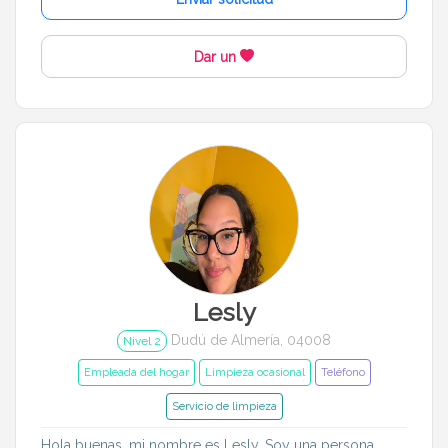
Idiomas del dudú
Dar un
Cerrar
Filtrar
Lesly
Dudú de Almería, 04008
Nivel 2
Empleada del hogar
Limpieza ocasional
Teléfono
Servicio de limpieza
Hola buenas, mi nombre es Lesly. Soy una persona