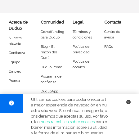
Entrenador
Asistente
Tipo de atención
Acerca de
Comunidad
Legal
Contacta
Duduo
Crowdfunding
Términos y
Centro de
Yoga
Padel
para Duduo
condiciones
ayuda
Nuestra
historia
Blog - El
Política de
FAQs
Tenis
Voleibol
rincón del
privacidad
Confianza
Dudú
Política de
Equipo
Pilates
P. Trainer
Duduo Prime
cookies
Empleo
Programa de
Idiomas del dudú
Prensa
confianza
DuduoApp
Cerrar
Filtrar
para Android
Utilizamos cookies para poder ofrecerte l
a mejor experiencia de navegación en nu
estro sitio web. Si continuas navegando, c
© Duduo 2026
Facebook
X
Instag
onsideramos que aceptas su uso. Por favo
r, lea
nuestra política sobre cookies
para o
btener más información sobre su utilidad
y la forma de eliminarlas o bloquearlas.