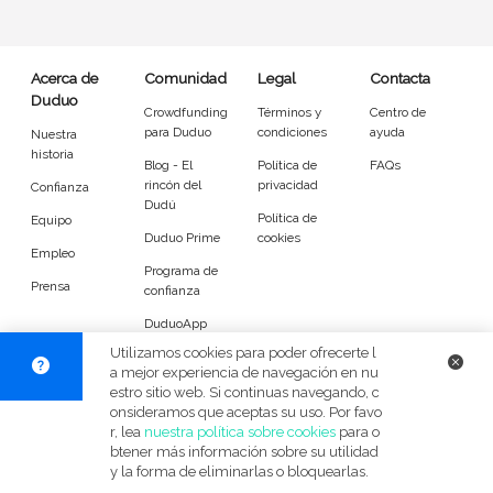
Entrenador
Asistente
Tipo de atención
Acerca de
Comunidad
Legal
Contacta
Duduo
Crowdfunding
Términos y
Centro de
Yoga
Padel
para Duduo
condiciones
ayuda
Nuestra
historia
Blog - El
Política de
FAQs
Tenis
Voleibol
rincón del
privacidad
Confianza
Dudú
Política de
Equipo
Pilates
P. Trainer
Duduo Prime
cookies
Empleo
Programa de
Idiomas del dudú
Prensa
confianza
DuduoApp
Cerrar
Filtrar
para Android
Utilizamos cookies para poder ofrecerte l
a mejor experiencia de navegación en nu
estro sitio web. Si continuas navegando, c
© Duduo 2026
Facebook
X
Instag
onsideramos que aceptas su uso. Por favo
r, lea
nuestra política sobre cookies
para o
btener más información sobre su utilidad
y la forma de eliminarlas o bloquearlas.