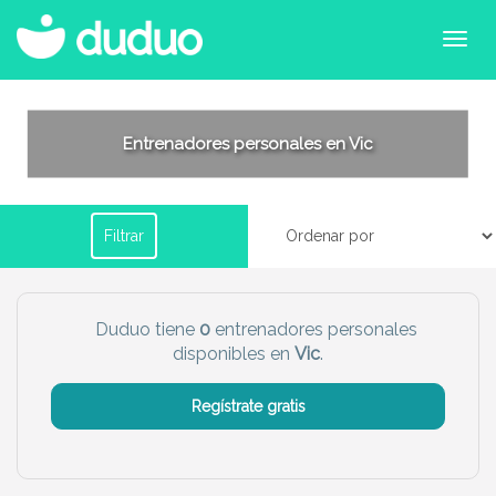
Filtrar por horario
Entrenadores personales en Vic
Tu dudú ideal
Filtrar
Chico
Chica
Más servicio del dudú
Duduo tiene
0
entrenadores personales
disponibles en
Vic
.
Canguro
Profesor
Mascotas
Cuidador
Regístrate gratis
Limpieza
Manitas