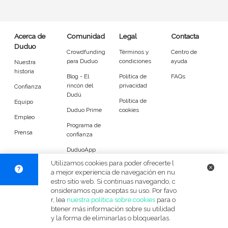
Entrenador
Asistente
Tipo de atención
Acerca de
Comunidad
Legal
Contacta
Duduo
Crowdfunding
Términos y
Centro de
Yoga
Padel
para Duduo
condiciones
ayuda
Nuestra
historia
Blog - El
Política de
FAQs
Tenis
Voleibol
rincón del
privacidad
Confianza
Dudú
Política de
Equipo
Pilates
P. Trainer
Duduo Prime
cookies
Empleo
Programa de
Idiomas del dudú
Prensa
confianza
DuduoApp
Cerrar
Filtrar
para Android
Utilizamos cookies para poder ofrecerte l
a mejor experiencia de navegación en nu
estro sitio web. Si continuas navegando, c
© Duduo 2026
Facebook
X
Instag
onsideramos que aceptas su uso. Por favo
r, lea
nuestra política sobre cookies
para o
btener más información sobre su utilidad
y la forma de eliminarlas o bloquearlas.