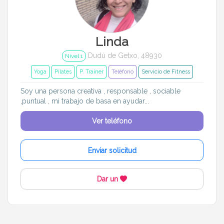
Entrenador
Asistente
Tipo de atención
Linda
Dudú de Getxo, 48930
Yoga
Padel
Nivel 1
Yoga
Pilates
P. Trainer
Teléfono
Servicio de Fitness
Tenis
Voleibol
Soy una persona creativa , responsable , sociable
,puntual , mi trabajo de basa en ayudar...
Pilates
P. Trainer
Ver teléfono
Idiomas del dudú
Enviar solicitud
Cerrar
Filtrar
Dar un