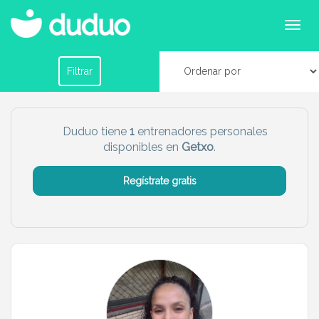
Entrenadores personales en Getxo
Filtrar por horario
Filtrar
Tu dudú ideal
Duduo tiene
1
entrenadores personales
disponibles en
Getxo
.
Chico
Chica
Regístrate gratis
Más servicio del dudú
Canguro
Profesor
Mascotas
Cuidador
Limpieza
Manitas