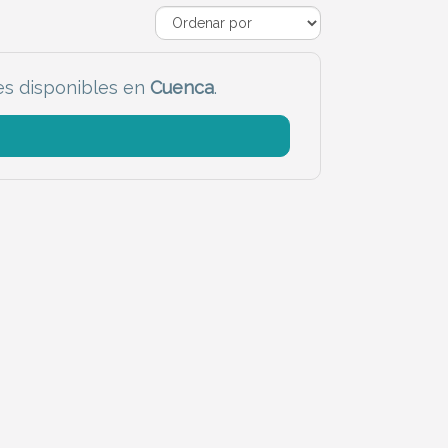
:00
19:00 - 20:00
:00
20:00 - 21:00
e
Noche
s disponibles en
Cuenca
.