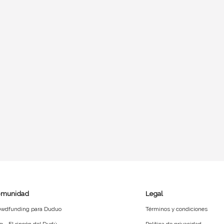
munidad
Legal
owdfunding para Duduo
Términos y condiciones
g - El rincón del Dudú
Política de privacidad