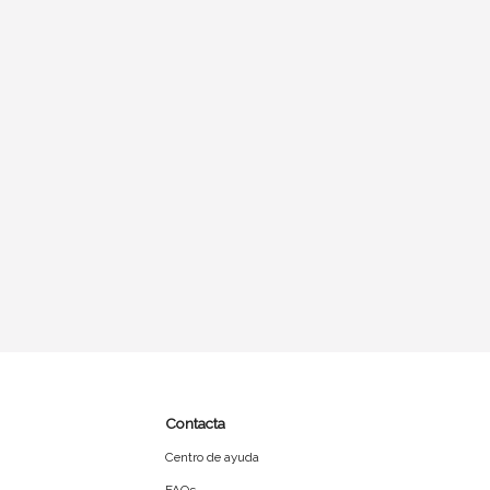
Contacta
Centro de ayuda
FAQs