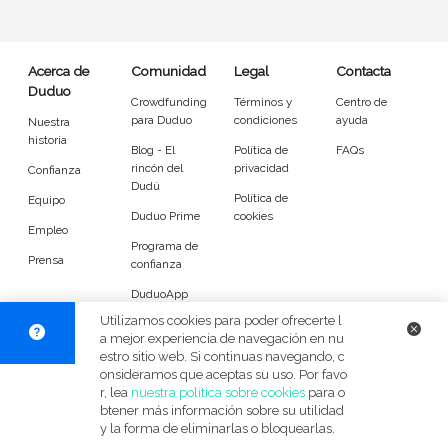
Entrenador
Asistente
Tipo de atención
Acerca de
Comunidad
Legal
Contacta
Duduo
Crowdfunding
Términos y
Centro de
Yoga
Padel
para Duduo
condiciones
ayuda
Nuestra
historia
Blog - El
Política de
FAQs
Tenis
Voleibol
rincón del
privacidad
Confianza
Dudú
Política de
Equipo
Pilates
P. Trainer
Duduo Prime
cookies
Empleo
Programa de
Idiomas del dudú
Prensa
confianza
DuduoApp
Cerrar
Filtrar
para Android
Utilizamos cookies para poder ofrecerte l
a mejor experiencia de navegación en nu
estro sitio web. Si continuas navegando, c
© Duduo 2026
Facebook
X
Instag
onsideramos que aceptas su uso. Por favo
r, lea
nuestra política sobre cookies
para o
btener más información sobre su utilidad
y la forma de eliminarlas o bloquearlas.