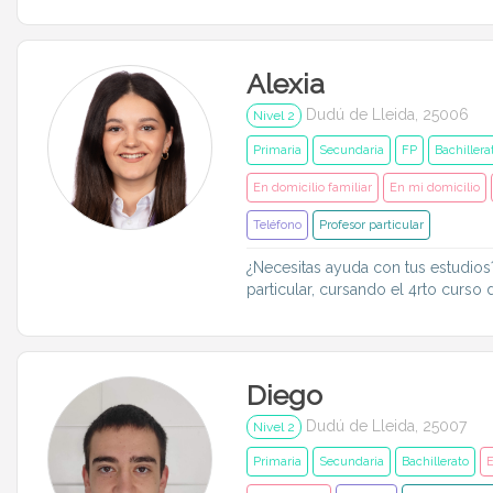
Alexia
Dudú de Lleida, 25006
Nivel 2
Primaria
Secundaria
FP
Bachillera
En domicilio familiar
En mi domicilio
Teléfono
Profesor particular
¿Necesitas ayuda con tus estudios
particular, cursando el 4rto curso d
Diego
Dudú de Lleida, 25007
Nivel 2
Primaria
Secundaria
Bachillerato
E