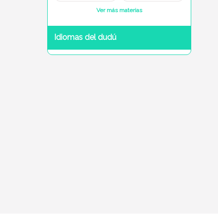
Ver más materias
Idiomas del dudú