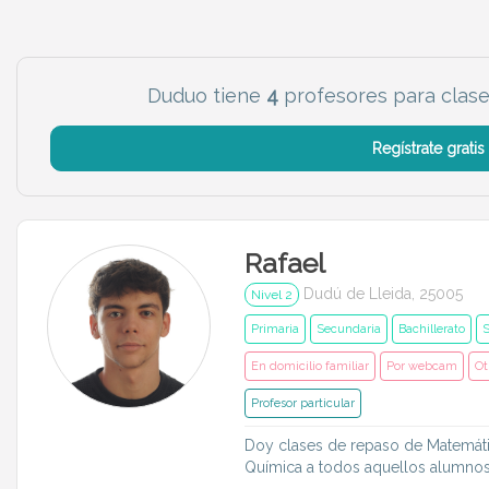
:00 - 20:00
19:00 - 20:00
19:00 - 20:00
19:00 - 20:00
19:00 - 20
:00 - 21:00
20:00 - 21:00
20:00 - 21:00
20:00 - 21:00
20:00 - 21
Noche
Noche
Noche
Noche
Noch
Duduo tiene
4
profesores para clase
Filtrar por horario
Regístrate gratis
Rafael
Dudú de Lleida, 25005
Nivel 2
Primaria
Secundaria
Bachillerato
S
En domicilio familiar
Por webcam
Ot
Profesor particular
Doy clases de repaso de Matemátic
Química a todos aquellos alumnos 