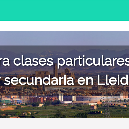
Martes
Miércoles
Jueves
Viernes
Sába
:00 - 08:00
07:00 - 08:00
07:00 - 08:00
07:00 - 08:00
07:00 - 08
:00 - 09:00
08:00 - 09:00
08:00 - 09:00
08:00 - 09:00
08:00 - 09
:00 - 10:00
09:00 - 10:00
09:00 - 10:00
09:00 - 10:00
09:00 - 10
 secundaria en Llei
:00 - 11:00
10:00 - 11:00
10:00 - 11:00
10:00 - 11:00
10:00 - 11
:00 - 12:00
11:00 - 12:00
11:00 - 12:00
11:00 - 12:00
11:00 - 12
:00 - 13:00
12:00 - 13:00
12:00 - 13:00
12:00 - 13:00
12:00 - 13
:00 - 14:00
13:00 - 14:00
13:00 - 14:00
13:00 - 14:00
13:00 - 14
:00 - 15:00
14:00 - 15:00
14:00 - 15:00
14:00 - 15:00
14:00 - 15
:00 - 16:00
15:00 - 16:00
15:00 - 16:00
15:00 - 16:00
15:00 - 16
:00 - 17:00
16:00 - 17:00
16:00 - 17:00
16:00 - 17:00
16:00 - 17
:00 - 18:00
17:00 - 18:00
17:00 - 18:00
17:00 - 18:00
17:00 - 18
:00 - 19:00
18:00 - 19:00
18:00 - 19:00
18:00 - 19:00
18:00 - 19