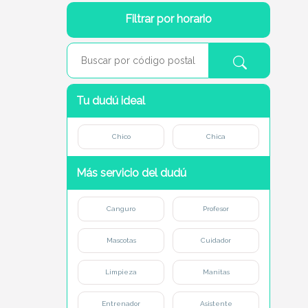
19:00 - 20:00
19
Filtrar por horario
20:00 - 21:00
20
Noche
Tu dudú ideal
Chico
Chica
Más servicio del dudú
Canguro
Profesor
Mascotas
Cuidador
Limpieza
Manitas
Entrenador
Asistente