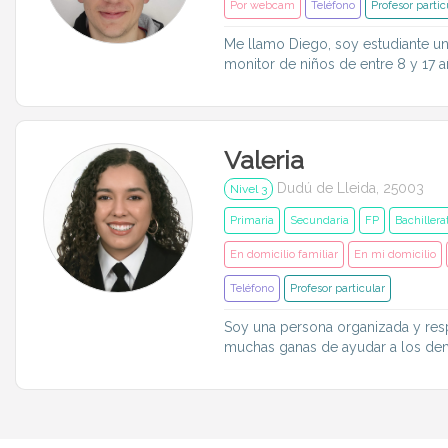
Por webcam
Teléfono
Profesor partic
Me llamo Diego, soy estudiante uni
monitor de niños de entre 8 y 17 a
Valeria
Dudú de Lleida, 25003
Nivel 3
Primaria
Secundaria
FP
Bachillera
En domicilio familiar
En mi domicilio
Teléfono
Profesor particular
Soy una persona organizada y res
muchas ganas de ayudar a los dem