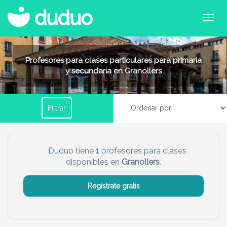
Filtrar por horario
Profesores para clases particulares para primaria
y secundaria en Granollers
Tu dudú ideal
Filtrar
Chico
Chica
Más servicio del dudú
Duduo tiene
1
profesores para clases
disponibles en
Granollers
.
Canguro
Profesor
Mascotas
Cuidador
Regístrate gratis
Limpieza
Manitas