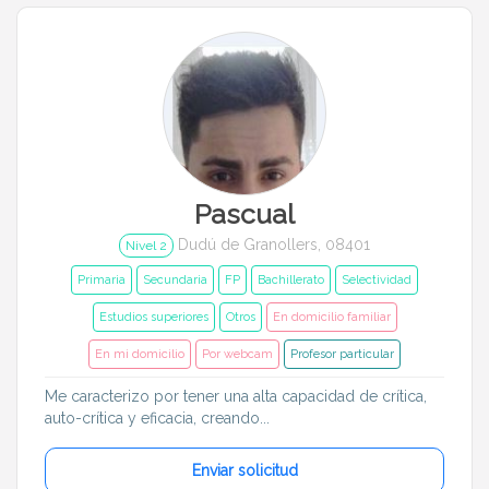
Entrenador
Asistente
Tipo de atención
Primaria
Secundaria
FP
Bachillerato
Pascual
Selectividad
Estudios superiores
Dudú de Granollers, 08401
Nivel 2
Otros
Universitarios
Primaria
Secundaria
FP
Bachillerato
Selectividad
Estudios superiores
Otros
En domicilio familiar
Materias
En mi domicilio
Por webcam
Profesor particular
Apoyo escolar
Ayuda con deberes
Me caracterizo por tener una alta capacidad de crítica,
auto-crítica y eficacia, creando...
Técnicas de estudio
Artes plásticas
Enviar solicitud
Artes Escénicas
Biología