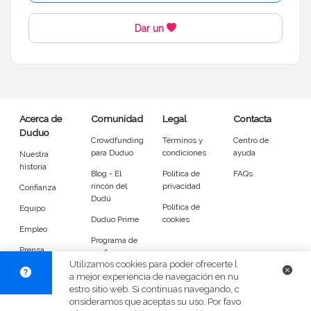
Ver más materias
Dar un
Idiomas del dudú
Cerrar
Filtrar
Acerca de
Comunidad
Legal
Contacta
Duduo
Crowdfunding
Términos y
Centro de
para Duduo
condiciones
ayuda
Nuestra
historia
Blog - El
Política de
FAQs
rincón del
privacidad
Confianza
Dudú
Política de
Equipo
Duduo Prime
cookies
Empleo
Programa de
Prensa
confianza
Utilizamos cookies para poder ofrecerte l
DuduoApp
a mejor experiencia de navegación en nu
para Android
estro sitio web. Si continuas navegando, c
onsideramos que aceptas su uso. Por favo