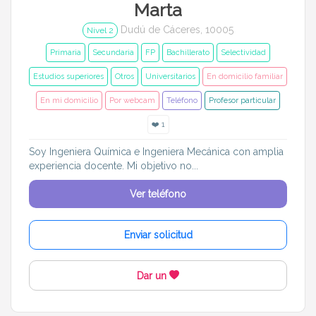
Marta
Dudú de Cáceres, 10005
Nivel 2
Primaria
Secundaria
FP
Bachillerato
Selectividad
Estudios superiores
Otros
Universitarios
En domicilio familiar
En mi domicilio
Por webcam
Teléfono
Profesor particular
❤️ 1
Soy Ingeniera Química e Ingeniera Mecánica con amplia
experiencia docente. Mi objetivo no...
Ver teléfono
Enviar solicitud
Dar un