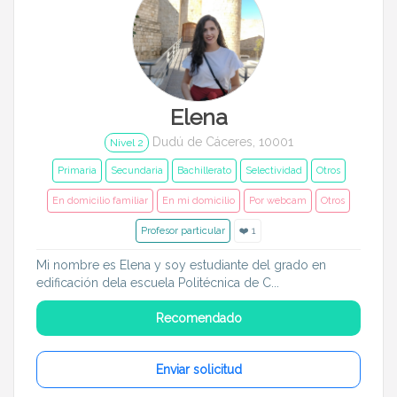
Elena
Dudú de Cáceres, 10001
Nivel 2
Primaria
Secundaria
Bachillerato
Selectividad
Otros
En domicilio familiar
En mi domicilio
Por webcam
Otros
Profesor particular
❤️ 1
Mi nombre es Elena y soy estudiante del grado en
edificación dela escuela Politécnica de C...
Recomendado
Enviar solicitud