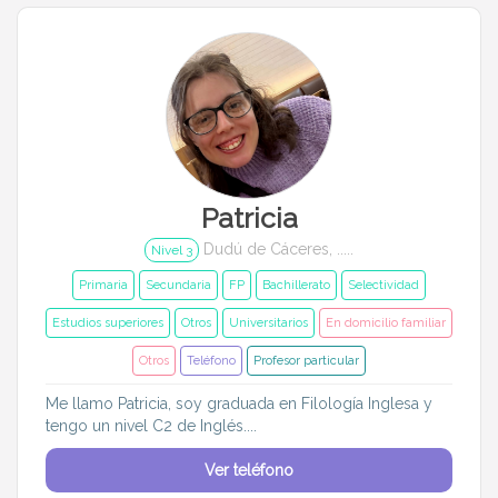
Entrenador
Asistente
Tipo de atención
Primaria
Secundaria
FP
Bachillerato
Patricia
Selectividad
Estudios superiores
Dudú de Cáceres, .....
Nivel 3
Otros
Universitarios
Primaria
Secundaria
FP
Bachillerato
Selectividad
Estudios superiores
Otros
Universitarios
En domicilio familiar
Materias
Otros
Teléfono
Profesor particular
Apoyo escolar
Ayuda con deberes
Me llamo Patricia, soy graduada en Filología Inglesa y
tengo un nivel C2 de Inglés....
Técnicas de estudio
Artes plásticas
Ver teléfono
Artes Escénicas
Biología