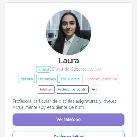
Laura
Dudú de Cáceres, 10004
Nivel 2
Primaria
Secundaria
Bachillerato
En domicilio familiar
Teléfono
Profesor particular
❤️ 1
Profesora particular de distintas asignaturas y niveles.
Actualmente soy estudiante de hum...
Ver teléfono