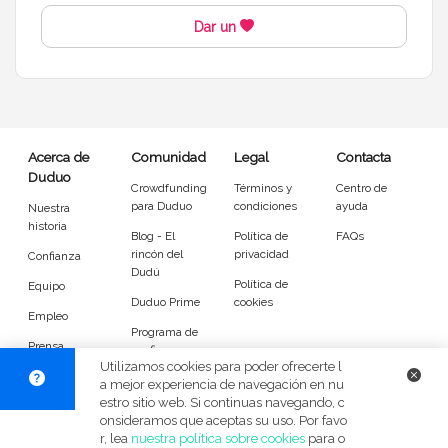
Dar un
Acerca de
Comunidad
Legal
Contacta
Duduo
Crowdfunding
Términos y
Centro de
para Duduo
condiciones
ayuda
Nuestra
historia
Blog - El
Política de
FAQs
rincón del
privacidad
Confianza
Dudú
Política de
Equipo
Duduo Prime
cookies
Empleo
Programa de
Prensa
confianza
Utilizamos cookies para poder ofrecerte l
DuduoApp
a mejor experiencia de navegación en nu
para Android
estro sitio web. Si continuas navegando, c
onsideramos que aceptas su uso. Por favo
r, lea
nuestra política sobre cookies
para o