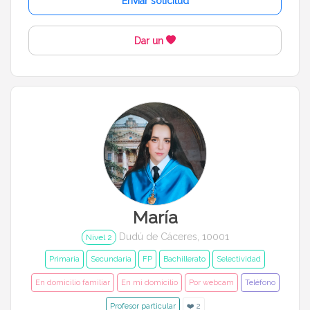
Enviar solicitud
Dar un
María
Dudú de Cáceres, 10001
Nivel 2
Primaria
Secundaria
FP
Bachillerato
Selectividad
En domicilio familiar
En mi domicilio
Por webcam
Teléfono
Profesor particular
❤️ 2