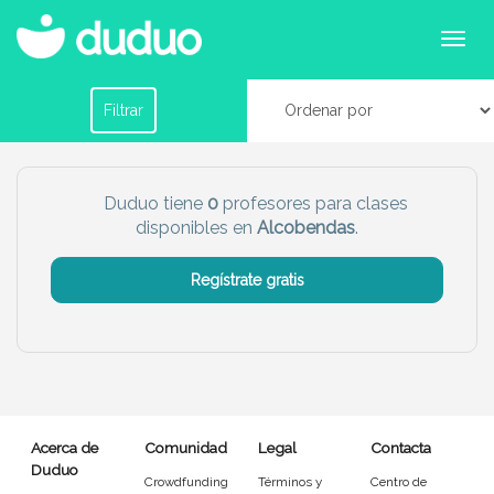
Profesores para clases particulares para primaria
y secundaria en Alcobendas
Filtrar por horario
Filtrar
Tu dudú ideal
Duduo tiene
0
profesores para clases
disponibles en
Alcobendas
.
Chico
Chica
Regístrate gratis
Más servicio del dudú
Canguro
Profesor
Mascotas
Cuidador
Acerca de
Comunidad
Legal
Contacta
Limpieza
Manitas
Duduo
Crowdfunding
Términos y
Centro de