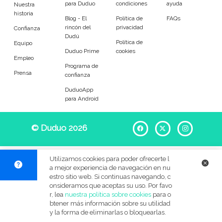
para Duduo
condiciones
ayuda
Entrenador
Asistente
Nuestra
historia
Blog - El
Política de
FAQs
rincón del
privacidad
Tipo de atención
Confianza
Dudú
Política de
Equipo
Duduo Prime
cookies
Primaria
Secundaria
Empleo
Programa de
Prensa
confianza
FP
Bachillerato
DuduoApp
para Android
Selectividad
Estudios superiores
Otros
Universitarios
© Duduo 2026
Facebook
X
Instag
Materias
Utilizamos cookies para poder ofrecerte l
a mejor experiencia de navegación en nu
Apoyo escolar
Ayuda con deberes
estro sitio web. Si continuas navegando, c
onsideramos que aceptas su uso. Por favo
r, lea
nuestra política sobre cookies
para o
Técnicas de estudio
Artes plásticas
btener más información sobre su utilidad
y la forma de eliminarlas o bloquearlas.
Artes Escénicas
Biología