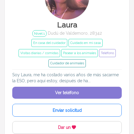
Entrenador
Asistente
Tipo de atención
Laura
Dudú de Valdemoro, 28342
En casa del cuidador
Cuidado en mi casa
Nivel 1
En casa del cuidador
Cuidado en mi casa
Visitas diarias / comidas
Pasear a los animales
Visitas diarias / comidas
Pasear a los animales
Teléfono
Alojamiento de mascotas
Cuidador de animales
Soy Laura, me ha costado varios años de más sacarme
Tamaño de mi mascota
la ESO, pero aquí estoy, después de ha...
Pequeños (0-7kg)
Medianos (7-18kg)
Ver teléfono
Grandes (18-45kg)
Gigantes (45+kg)
Enviar solicitud
Idiomas del dudú
Dar un