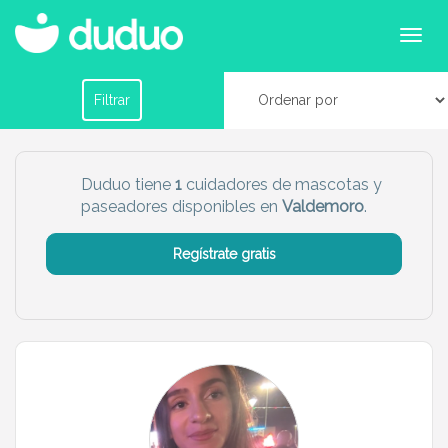
Cuidadores de mascotas en Valdemoro
Filtrar por horario
Filtrar
Tu dudú ideal
Duduo tiene
1
cuidadores de mascotas y
paseadores disponibles en
Valdemoro
.
Chico
Chica
Regístrate gratis
Más servicio del dudú
Canguro
Profesor
Mascotas
Cuidador
Limpieza
Manitas