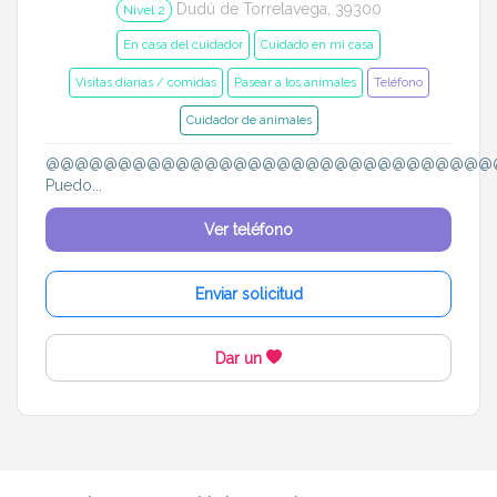
Dudú de Torrelavega, 39300
Nivel 2
En casa del cuidador
Cuidado en mi casa
Visitas diarias / comidas
Pasear a los animales
Teléfono
Cuidador de animales
@@@@@@@@@@@@@@@@@@@@@@@@@@@@@@@
Puedo...
Ver teléfono
Enviar solicitud
Dar un