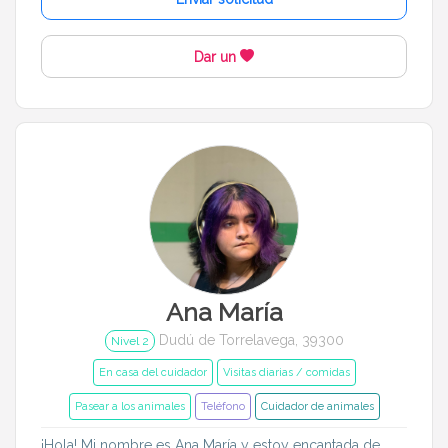
Cerrar
Dar un
Ana María
Dudú de Torrelavega, 39300
Nivel 2
En casa del cuidador
Visitas diarias / comidas
Pasear a los animales
Teléfono
Cuidador de animales
¡Hola! Mi nombre es Ana María y estoy encantada de