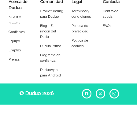
Acerca de
Comunidad
Legal
Contacta
Duduo
Crowdfunding
Términos y
Centro de
para Duduo
condiciones
ayuda
Nuestra
historia
Blog - El
Política de
FAQs
rincón del
privacidad
Confianza
Dudú
Política de
Equipo
Duduo Prime
cookies
Empleo
Programa de
Prensa
confianza
DuduoApp
para Android
© Duduo 2026
Facebook
X
Instag