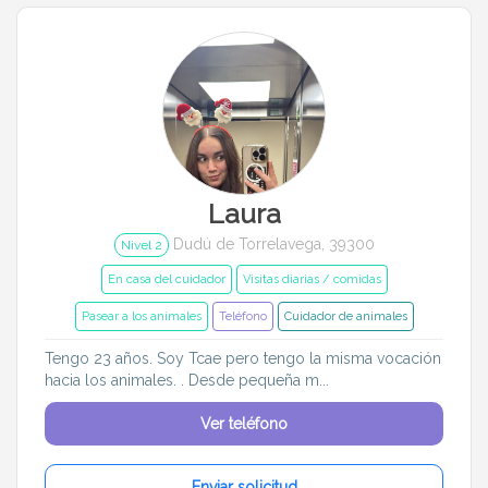
Entrenador
Tipo de atención
En casa del cuidador
Visitas diarias / comidas
Laura
Alojamiento de mascotas
Dudú de Torrelavega, 39300
Nivel 2
Tamaño de mi mascota
En casa del cuidador
Visitas diarias / comidas
Pasear a los animales
Teléfono
Cuidador de animales
Pequeños (0-7kg)
Tengo 23 años. Soy Tcae pero tengo la misma vocación
hacia los animales. . Desde pequeña m...
Grandes (18-45kg)
Ver teléfono
Idiomas del dudú
Enviar solicitud