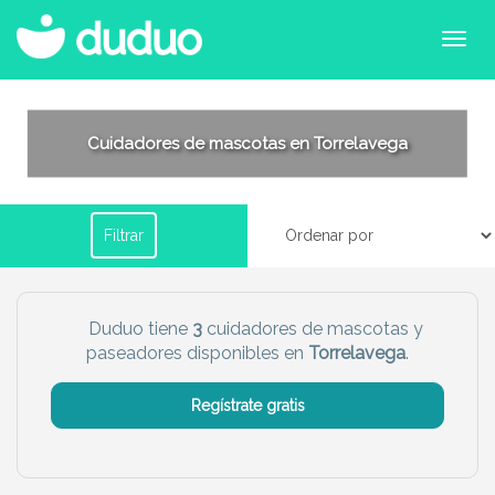
Filtrar por horario
Cuidadores de mascotas en Torrelavega
Tu dudú ideal
Filtrar
Chico
Más servicio del dudú
Duduo tiene
3
cuidadores de mascotas y
paseadores disponibles en
Torrelavega
.
Canguro
Mascotas
Regístrate gratis
Limpieza