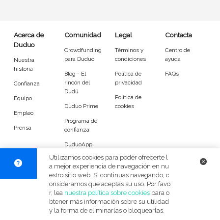
Entrenador
Asistente
Tipo de atención
Acerca de
Comunidad
Legal
Contacta
Duduo
Crowdfunding
Términos y
Centro de
En casa del cuidador
Cuidado en mi casa
para Duduo
condiciones
ayuda
Nuestra
historia
Blog - El
Política de
FAQs
Visitas diarias / comidas
Pasear a los animales
rincón del
privacidad
Confianza
Dudú
Política de
Equipo
Alojamiento de mascotas
Duduo Prime
cookies
Empleo
Programa de
Tamaño de mi mascota
Prensa
confianza
DuduoApp
Pequeños (0-7kg)
Medianos (7-18kg)
para Android
Utilizamos cookies para poder ofrecerte l
a mejor experiencia de navegación en nu
Grandes (18-45kg)
Gigantes (45+kg)
estro sitio web. Si continuas navegando, c
© Duduo 2026
Facebook
X
Instag
onsideramos que aceptas su uso. Por favo
r, lea
nuestra política sobre cookies
para o
Idiomas del dudú
btener más información sobre su utilidad
y la forma de eliminarlas o bloquearlas.